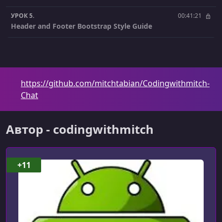
УРОК 5.
00:41:21
Header and Footer Bootstrap Style Guide
УРОК 6.
00:39:21
Custom User Model
УРОК 7.
00:25:51
https://github.com/mitchtabian/Codingwithmitch-
Register New Users
Chat
УРОК 8.
00:19:01
Login and Logout
Автор - codingwithmitch
УРОК 9.
00:14:57
Password Reset and Password Change
+11
УРОК 10.
00:23:20
User Account Screen
УРОК 11.
00:19:05
User Search