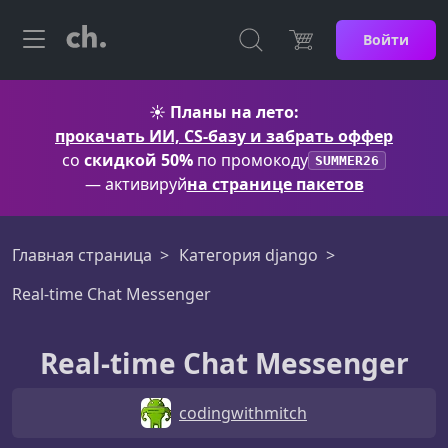
Войти
☀️
Планы на лето:
прокачать ИИ, CS-базу и забрать оффер
со
скидкой 50%
по промокоду
SUMMER26
— активируй
на странице пакетов
Главная страница
Категория django
Real-time Chat Messenger
Real-time Chat Messenger
codingwithmitch