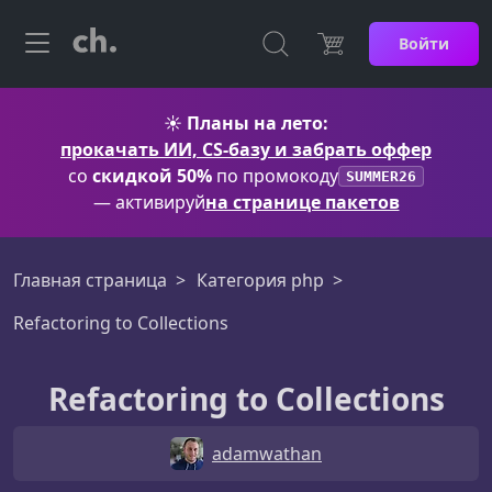
Войти
☀️
Планы на лето:
прокачать ИИ, CS-базу и забрать оффер
со
скидкой 50%
по промокоду
SUMMER26
— активируй
на странице пакетов
Главная страница
Категория php
Refactoring to Collections
Refactoring to Collections
adamwathan