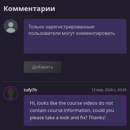
УРОК 25.
00:01:14
Комментарии
Exercise 5 & 6
УРОК 26.
00:09:43
Комментарий
Exercise 5 Solution
УРОК 27.
00:12:33
Exercise 6 Solution
УРОК 28.
00:08:55
Generator Example
Добавить
УРОК 29.
00:09:42
Messaging
tufy7h
12 мар. 2026 г., 05:28
УРОК 30.
00:09:34
Messaging Questions
Hi, looks like the course videos do not
УРОК 31.
contain course information, could you
00:10:26
Async Generators
please take a look and fix? Thanks!
УРОК 32.
00:13:03