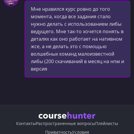
Мне нравился курс ровно до того
УРОК 40.
00:12:16
момента, когда все задания стало
Exercise 8 Solution Part 1
нужно делать с использованием либы
УРОК 41.
00:06:02
ведущего. Мне так-то хочется понять в
Exercise 8 Solution Part 2
деталях как оно работает на нативном
жсе, а не делать это с помощью
УРОК 42.
00:12:24
волшебных команд малоизвестной
Concurrency + Channels
либы (200 скачиваний в месяц на нпм и
УРОК 43.
00:08:36
версия
Blocking Channels
УРОК 44.
00:05:44
Event Channels
УРОК 45.
00:00:38
Exercise 9
УРОК 46.
Контакты
Распространенные вопросы
Плейлисты
00:12:39
Exercise 9 Solution
Приватность
Условия