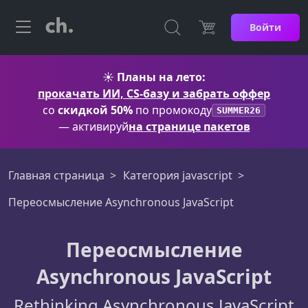
Войти
☀️
Планы на лето:
прокачать ИИ, CS-базу и забрать оффер
со
скидкой 50%
по промокоду
SUMMER26
— активируй
на странице пакетов
Главная страница
Категория javascript
Переосмысление Asynchronous JavaScript
Переосмысление
Asynchronous JavaScript
Rethinking Asynchronous JavaScript