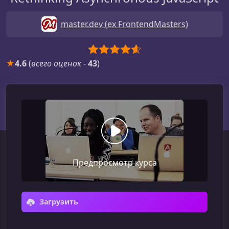
master.dev (ex FrontendMasters)
★
4.6
(
всего оценок
-
43
)
Предпросмотр курса
Загрузить