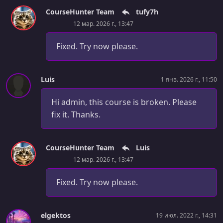
Promises + Generators
CourseHunter Team
tufy7h
12 мар. 2026 г., 13:47
УРОК 33.
00:00:59
Exercise 7
Fixed. Try now please.
УРОК 34.
00:09:23
Exercise 7 Solution
Luis
1 янв. 2026 г., 11:50
УРОК 35.
00:03:56
Quiz
Hi admin, this course is broken. Please
fix it. Thanks.
УРОК 36.
00:05:35
Events + Promises
CourseHunter Team
Luis
УРОК 37.
00:12:44
12 мар. 2026 г., 13:47
Observables
УРОК 38.
Fixed. Try now please.
00:10:52
Reactive Sequences
УРОК 39.
00:02:11
elgektos
19 июл. 2022 г., 14:31
Exercise 8