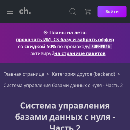
Войти
☀️
Планы на лето:
прокачать ИИ, CS-базу и забрать оффер
со
скидкой 50%
по промокоду
SUMMER26
— активируй
на странице пакетов
Главная страница
Категория другое (backend)
Система управления базами данных с нуля - Часть 2
Система управления
базами данных с нуля -
Часть 2