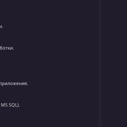
и.
ботки.
 приложения.
 MS SQL).