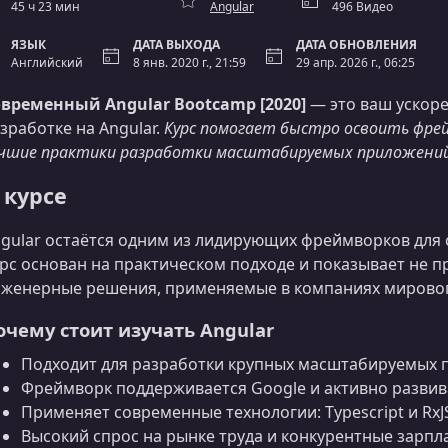
45 ч 23 мин
Angular
496 Видео
ЯЗЫК
ДАТА ВЫХОДА
ДАТА ОБНОВЛЕНИЯ
Английский
8 янв. 2020 г., 21:59
29 апр. 2026 г., 06:25
временный Angular Bootcamp [2020]
— это ваш ускор
зработке на Angular.
Курс помогает быстро освоить фрей
чшие практики разработки масштабируемых приложений
 курсе
gular остаётся одним из лидирующих фреймворков для 
рс основан на практическом подходе и показывает не п
женерные решения, применяемые в компаниях мировог
очему стоит изучать Angular
Подходит для разработки крупных масштабируемых п
Фреймворк поддерживается Google и активно развив
Применяет современные технологии: Typescript и RxJ
Высокий спрос на рынке труда и конкурентные зарпл