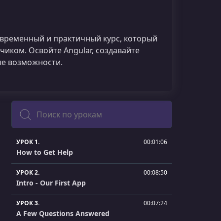
временный и практичный курс, который
иком. Освойте Angular, создавайте
е возможности.
Поиск
УРОК 1.
00:01:06
How to Get Help
УРОК 2.
00:08:50
Intro - Our First App
УРОК 3.
00:07:24
A Few Questions Answered