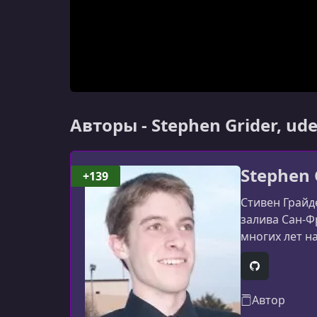
Авторы - Stephen Grider, u
Stephen 
+139
Стивен Грайд
залива Сан-Ф
многих лет н
теперь расши
чтобы подел
GitHub
Автор