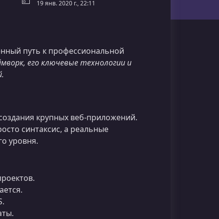
19 янв. 2020 г., 22:11
енный путь к профессиональной
мворк, его ключевые технологии и
.
создания крупных веб‑приложений.
росто синтаксис, а реальные
о уровня.
роектов.
ается.
S.
аты.