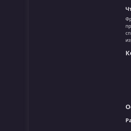
Ч
Фр
пр
сп
из
К
О
Р