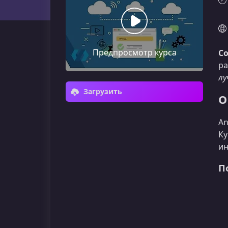
Предпросмотр курса
Со
ра
лу
Загрузить
О
An
Ку
ин
П