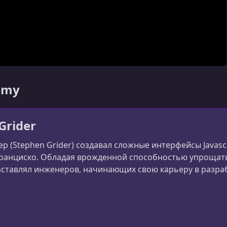
demy
Grider
ер (Stephen Grider) создавал сложные интерфейсы Javas
ранциско. Обладая врожденной способностью упрощать
аставлял инженеров, начинающих свою карьеру в разра
рил этот опыт на Udemy, создав курс React с самым вы
иться полученными знаниями с другими инже