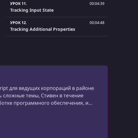
УРОК 11.
00:04:39
Tracking Input State
УРОК 12.
00:04:48
Tracking Additional Properties
УРОК 13.
00:08:23
Handling Text Input
УРОК 14.
00:06:36
Generating a Random Password
УРОК 15.
00:04:31
Review on Property Binding
cript для ведущих корпораций в районе
 сложные темы, Стивен в течение
УРОК 16.
00:03:19
ботке программного обеспечения, и
Adding Third Party CSS
соким рейтингом. Он преподает на Udemy,
УРОК 17.
00:03:13
CSS Import Statements
УРОК 18.
00:02:25