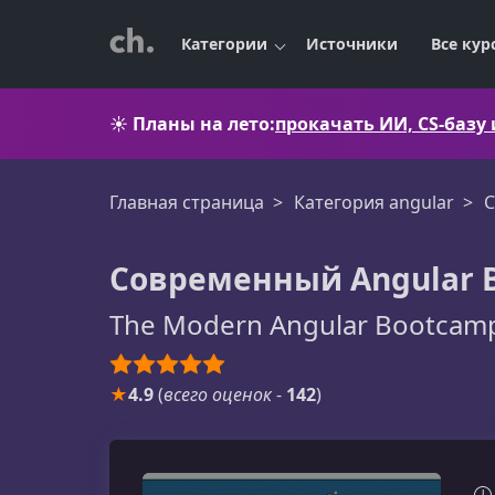
Категории
Источники
Все кур
☀️
Планы на лето:
прокачать ИИ, CS-базу
Главная страница
Категория angular
С
Современный Angular B
The Modern Angular Bootcamp
★
4.9
(
всего оценок
-
142
)