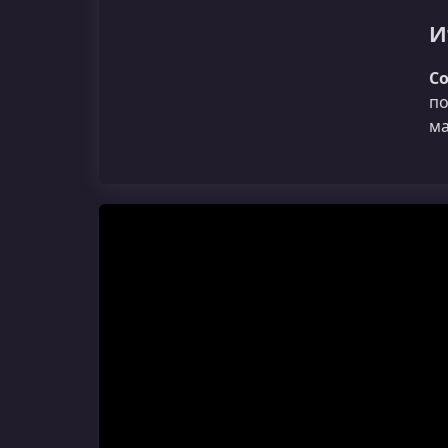
И
Со
по
ма