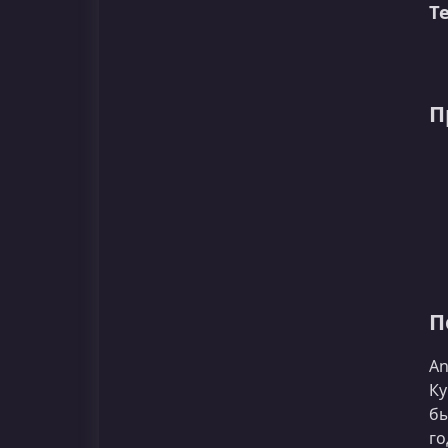
Т
П
П
An
Ку
бы
го