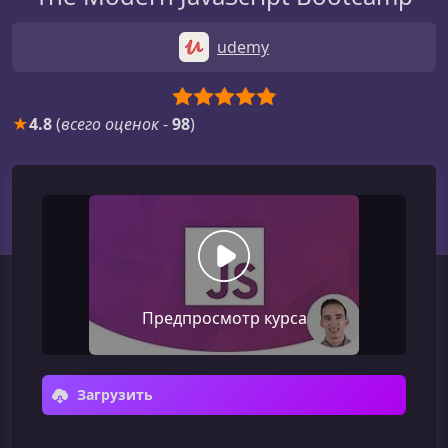
udemy
★
4.8
(
всего оценок
-
98
)
Предпросмотр курса
Загрузить