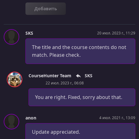
УРОК 28.
00:13:03
Добавить
Object Basics
УРОК 29.
00:11:31
Using Objects with Functions
SKS
20 июл. 2023 г., 11:29
УРОК 30.
00:08:50
The title and the course contents do not
Object References
match. Please check.
УРОК 31.
00:09:53
Build an Expense Tracker
CourseHunter Team
SKS
УРОК 32.
00:13:06
22 июл. 2023 г., 06:08
Methods
You are right. Fixed, sorry about that.
УРОК 33.
00:17:03
Exploring String Methods
anon
4 июл. 2021 г., 13:09
УРОК 34.
00:13:51
Exploring Number Methods
Update appreciated.