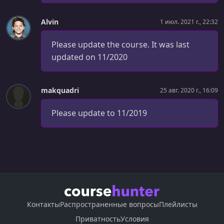
УРОК 35.
00:08:11
Constant Variables
Alvin
1 июл. 2021 г., 22:32
УРОК 36.
00:11:27
Bonus: Variables with var
Please update the course. It was last
updated on 11/2020
УРОК 37.
00:01:19
Section Intro: JavaScript Arrays
makquadri
25 авг. 2020 г., 16:09
УРОК 38.
00:13:22
Array Basics
Please update to 11/2019
УРОК 39.
00:13:18
Manipulating Arrays with Methods
УРОК 40.
00:09:22
Looping Over Arrays
УРОК 41.
00:16:38
The For Loop
Контакты
Распространенные вопросы
Плейлисты
Приватность
Условия
УРОК 42.
00:14:50