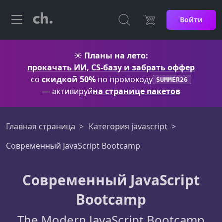
Войти
☀️
Планы на лето:
прокачать ИИ, CS-базу и забрать оффер
со
скидкой 50%
по промокоду
SUMMER26
— активируй
на странице пакетов
Главная страница
Категория javascript
Современный JavaScript Bootcamp
Современный JavaScript
Bootcamp
The Modern JavaScript Bootcamp