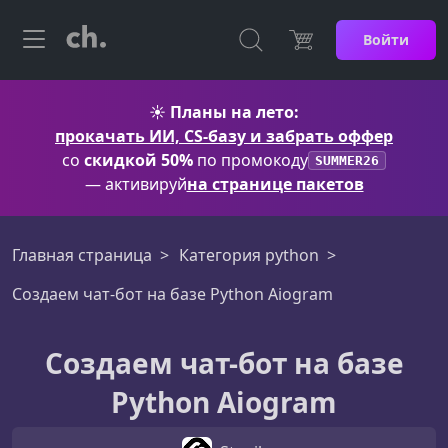
Войти
☀️
Планы на лето:
прокачать ИИ, CS-базу и забрать оффер
со
скидкой 50%
по промокоду
SUMMER26
— активируй
на странице пакетов
Главная страница
Категория python
Создаем чат-бот на базе Python Aiogram
Создаем чат-бот на базе
Python Aiogram