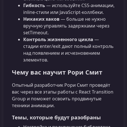
Гибкость
— используйте CSS-анимации,
inline‑стили или JavaScript‑коллбеки.
Никаких хаков
— больше не нужно
вручную управлять задержками через
setTimeout.
Контроль жизненного цикла
—
стадии enter/exit дают полный контроль
над появлением и исчезновением
элементов.
Чему вас научит Рори Смит
Опытный разработчик Рори Смит проведёт
вас через все этапы работы с React Transition
Group и поможет освоить продвинутые
техники анимации.
Темы, которые будут разобраны
Настройка и подключение библиотеки