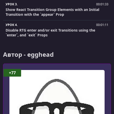
УРОК 3.
00:01:33
Show React Transition Group Elements with an Initial
Transition with the `appear` Prop
УРОК 4.
00:01:11
Disable RTG enter and/or exit Transitions using the
`enter`, and `exit` Props
УРОК 5.
00:02:56
Fine-tune Transitions with React Transition Group’s
Автор - egghead
Lifecycle Props
УРОК 6.
00:04:41
Transition Items within a List with React Transition Group
+77
УРОК 7.
00:01:30
Render a Different HTML Element as the
`<TransitionGroup>` Container Element
УРОК 8.
00:07:09
Transition between Pages with React Transition Group
and React Router