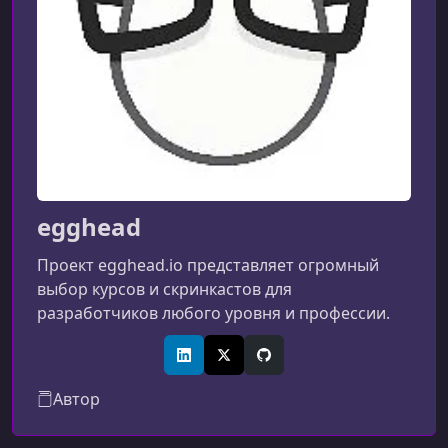
УРОК 9.
00:03:32
Write Transitions with React Transition Group using JSS
УРОК 10.
00:03:02
Use React Transition Group alongside the Styled
Components library
egghead
Проект egghead.io представляет огромный
выбор курсов и скринкастов для
разработчиков любого уровня и профессии.
LinkedIn
X (Twitter)
GitHub
Автор