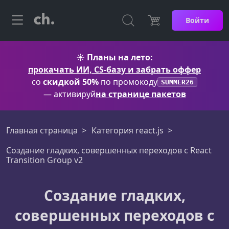
Войти
☀️
Планы на лето:
прокачать ИИ, CS-базу и забрать оффер
со
скидкой 50%
по промокоду
SUMMER26
— активируй
на странице пакетов
Главная страница
Категория react.js
Создание гладких, совершенных переходов с React
Transition Group v2
Создание гладких,
совершенных переходов с