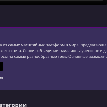
 из самых масштабных платформ в мире, предлагающая
 всего света. Сервис объединяет миллионы учеников и д
урсы на самые разнообразные темы.Основные возможн
ания и дизайна до маркетинга, психологии и личной 
ериалы создаются специалистами из разных стран.Удоб
In
 (Twitter)
ия
категории