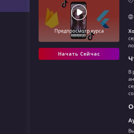
Предпросмотр курса
Хо
се
по
Начать Сейчас
Ч
В 
ан
се
со
О
А
Вы