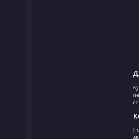
Д
Ку
пе
се
К
По
ав