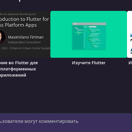
ие во Flutter для
Изучите Flutter
И
сплатформенных
приложений