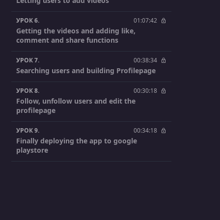
Letting users to add videos
УРОК 6.
01:07:42
Getting the videos and adding like,
comment and share functions
УРОК 7.
00:38:34
Searching users and building Profilepage
УРОК 8.
00:30:18
Follow, unfollow users and edit the
profilepage
УРОК 9.
00:34:18
Finally deploying the app to google
playstore