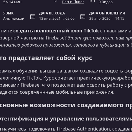
5 ч 14 мин
Dart и Flutter
9 Видео
ЯЗЫК
ДАТА ВЫХОДА
ДАТА ОБНОВЛЕНИЯ
Английский
13 янв. 2021 г., 02:00
29 апр. 2026 г., 14:15
тите создать полноценный клон TikTok
с плавными а
рверной частью на Firebase?
Этот курс поможет вам пр
лностью рабочего приложения, готового к публикации в Go
то представляет собой курс
рамках обучения вы шаг за шагом создадите соцсеть фо
алогичную TikTok. Курс сочетает практическую разработ
рвисами Firebase, что позволяет вам освоить работу с 
здаются современнные мобильные приложения.
сновные возможности создаваемого 
утентификация и управление пользователям
 научитесь подключать Firebase Authentication, создав