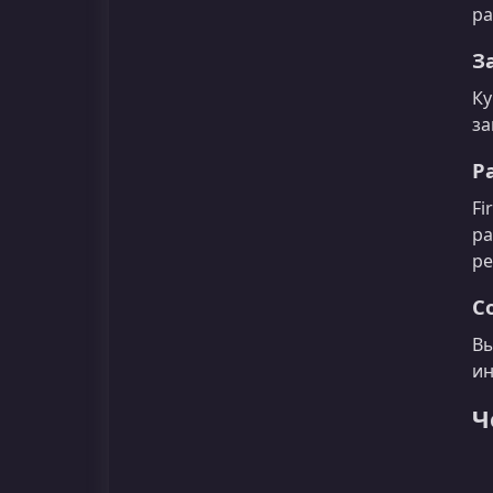
ра
З
Ку
за
Ра
Fi
ра
ре
С
Вы
ин
Ч