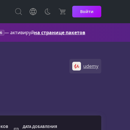
Войти
— активируй
на странице пакетов
6
udemy
ОКОВ
ДАТА ДОБАВЛЕНИЯ