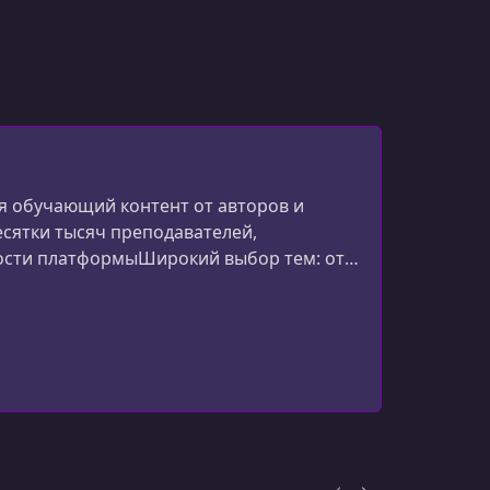
 обучающий контент от авторов и
есятки тысяч преподавателей,
ости платформыШирокий выбор тем: от
эффективности.Глобальное сообщество
ный ф