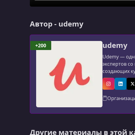
Автор - udemy
udemy
+200
Udemy — одна
экспертов со
создающих к
программиров
авторов: мат
Instagram
Linked
X
Организац
Другие материалы в этой 