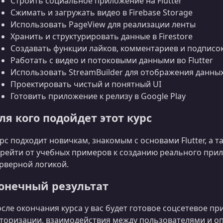
Строить социальное приложение на Flutter
Сжимать и загружать видео в Firebase Storage
Использовать PageView для реализации ленты
Хранить и структурировать данные в Firestore
Создавать функции лайков, комментариев и подписо
Работать с видео и потоковыми данными во Flutter
Использовать StreamBuilder для отображения данны
Проектировать чистый и понятный UI
Готовить приложение к релизу в Google Play
ля кого подойдет этот курс
рс подходит новичкам, знакомым с основами Flutter, а 
рейти от учебных примеров к созданию реального при
рверной логикой.
онечный результат
сле окончания курса у вас будет готовое соцсетевое п
торизации, взаимодействия между пользователями и о