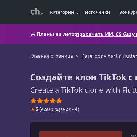
Категории
Источники
Все кур
☀️
Планы на лето:
прокачать ИИ, CS-базу
Главная страница
Категория dart и flutte
Создайте клон TikTok с
Create a TikTok clone with Flut
★
5
(
всего оценок
-
4
)