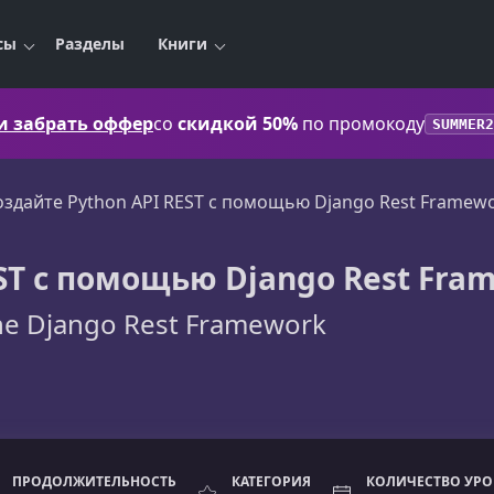
сы
Разделы
Книги
 и забрать оффер
со
скидкой 50%
по промокоду
SUMMER2
оздайте Python API REST с помощью Django Rest Framew
ST с помощью Django Rest Fra
the Django Rest Framework
ПРОДОЛЖИТЕЛЬНОСТЬ
КАТЕГОРИЯ
КОЛИЧЕСТВО УР