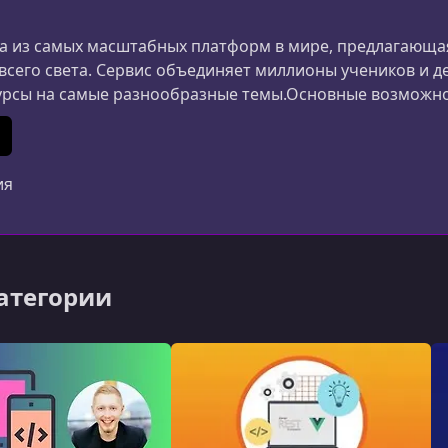
 из самых масштабных платформ в мире, предлагающая
 всего света. Сервис объединяет миллионы учеников и д
урсы на самые разнообразные темы.Основные возможн
ания и дизайна до маркетинга, психологии и личной 
ериалы создаются специалистами из разных стран.Удоб
In
 (Twitter)
ия
категории