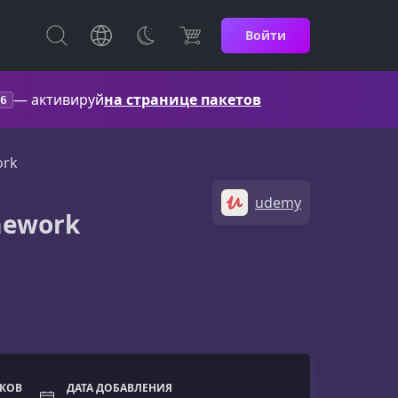
Войти
— активируй
на странице пакетов
6
ork
udemy
mework
ОКОВ
ДАТА ДОБАВЛЕНИЯ