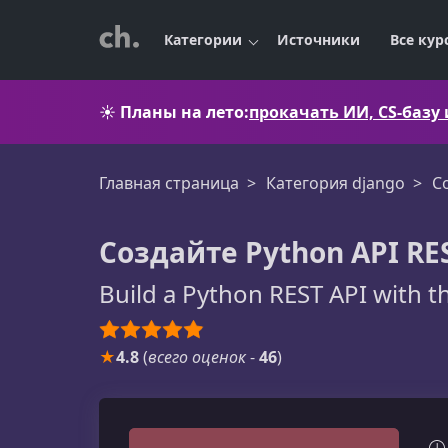
Категории
Источники
Все кур
☀️
Планы на лето:
прокачать ИИ, CS-базу
Главная страница
Категория django
С
Создайте Python API RE
Build a Python REST API with 
★
4.8
(
всего оценок
-
46
)