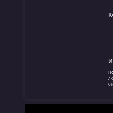
К
И
По
лю
бэ