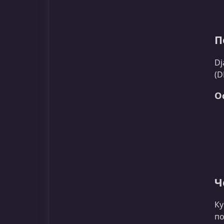
П
Dj
(D
О
Ч
Ку
по