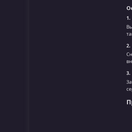
О
1
Вы
та
2.
Сн
вн
3.
За
се
П