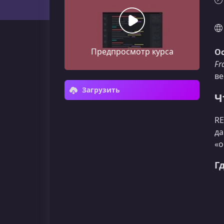
Предпросмотр курса
Ос
Fr
ве
Загрузить
Ч
RE
да
«о
Г