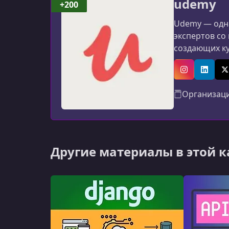
udemy
+200
Udemy — одна
экспертов со
создающих к
программиров
авторов: мат
Instagram
Linked
X
Организац
Другие материалы в этой 