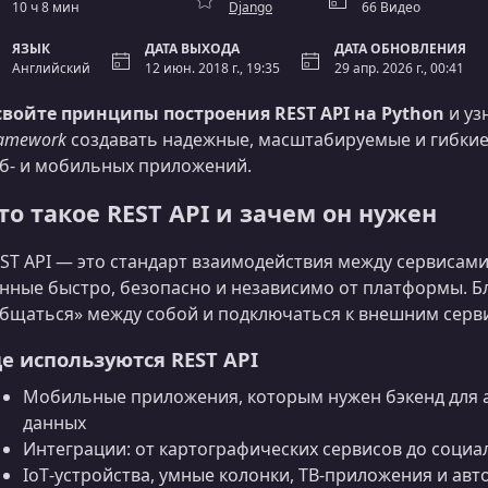
10 ч 8 мин
Django
66 Видео
ЯЗЫК
ДАТА ВЫХОДА
ДАТА ОБНОВЛЕНИЯ
Английский
12 июн. 2018 г., 19:35
29 апр. 2026 г., 00:41
войте принципы построения REST API на Python
и уз
amework
создавать надежные, масштабируемые и гибки
б‑ и мобильных приложений.
то такое REST API и зачем он нужен
ST API — это стандарт взаимодействия между сервисами
нные быстро, безопасно и независимо от платформы. Б
бщаться» между собой и подключаться к внешним серви
де используются REST API
Мобильные приложения, которым нужен бэкенд для а
данных
Интеграции: от картографических сервисов до социа
IoT‑устройства, умные колонки, ТВ‑приложения и а