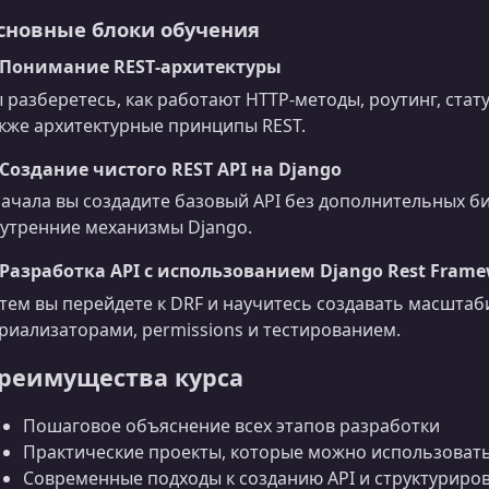
сновные блоки обучения
. Понимание REST‑архитектуры
 разберетесь, как работают HTTP‑методы, роутинг, стату
кже архитектурные принципы REST.
 Создание чистого REST API на Django
ачала вы создадите базовый API без дополнительных б
утренние механизмы Django.
 Разработка API с использованием Django Rest Fram
тем вы перейдете к DRF и научитесь создавать масштаб
риализаторами, permissions и тестированием.
реимущества курса
Пошаговое объяснение всех этапов разработки
Практические проекты, которые можно использоват
Современные подходы к созданию API и структуриро