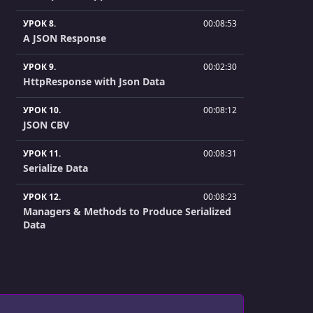
УРОК 8.
00:08:53
A JSON Response
УРОК 9.
00:02:30
HttpResponse with Json Data
УРОК 10.
00:08:12
JSON CBV
УРОК 11.
00:08:31
Serialize Data
УРОК 12.
00:08:23
Managers & Methods to Produce Serialized
Data
УРОК 13.
00:05:26
The Dot Values Method
УРОК 14.
00:08:07
Practical API Module