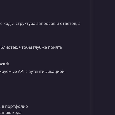
с‑коды, структура запросов и ответов, а
иблиотек, чтобы глубже понять
ework
ируемые API с аутентификацией,
ь в портфолио
ванию кода