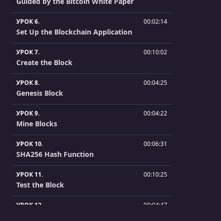
Guided by the Bitcoin White Paper
УРОК 6.
00:02:14
Set Up the Blockchain Application
УРОК 7.
00:10:02
Create the Block
УРОК 8.
00:04:25
Genesis Block
УРОК 9.
00:04:22
Mine Blocks
УРОК 10.
00:06:31
SHA256 Hash Function
УРОК 11.
00:10:25
Test the Block
УРОК 12.
00:04:47
Build the Blockchain Class