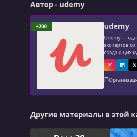
Автор - udemy
udemy
+200
Udemy — одна
экспертов со
создающих к
программиров
авторов: мат
Instagram
Linked
X
Организац
Другие материалы в этой 