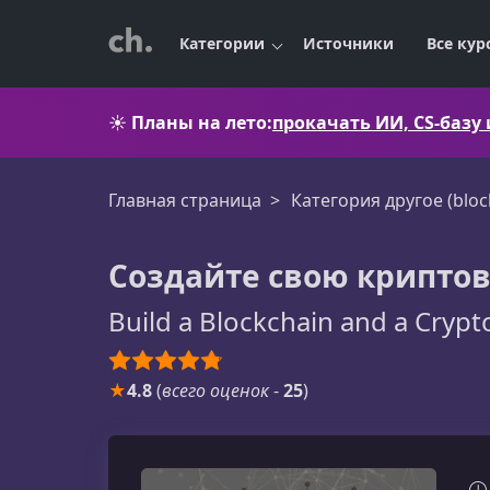
Категории
Источники
Все кур
☀️
Планы на лето:
прокачать ИИ, CS-базу
Главная страница
Категория другоe (bloc
Создайте свою криптов
Build a Blockchain and a Cryp
★
4.8
(
всего оценок
-
25
)