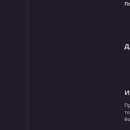
П
Д
И
Пр
то
бо