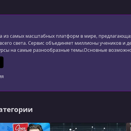
 из самых масштабных платформ в мире, предлагающая
 всего света. Сервис объединяет миллионы учеников и д
урсы на самые разнообразные темы.Основные возможн
ания и дизайна до маркетинга, психологии и личной 
ериалы создаются специалистами из разных стран.Удоб
In
 (Twitter)
ия
категории