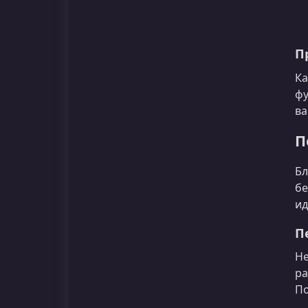
П
Ка
фу
ва
П
Бл
бе
ид
П
Не
ра
По