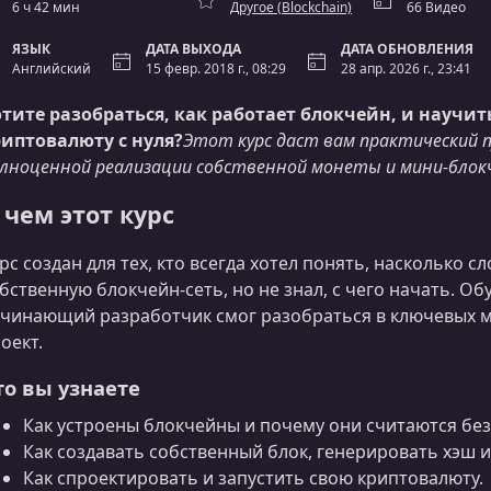
6 ч 42 мин
Другоe (Blockchain)
66 Видео
ЯЗЫК
ДАТА ВЫХОДА
ДАТА ОБНОВЛЕНИЯ
Английский
15 февр. 2018 г., 08:29
28 апр. 2026 г., 23:41
тите разобраться, как работает блокчейн, и научит
иптовалюту с нуля?
Этот курс даст вам практический 
лноценной реализации собственной монеты и мини-блок
 чем этот курс
рс создан для тех, кто всегда хотел понять, насколько 
бственную блокчейн-сеть, но не знал, с чего начать. О
чинающий разработчик смог разобраться в ключевых м
оект.
то вы узнаете
Как устроены блокчейны и почему они считаются б
Как создавать собственный блок, генерировать хэш 
Как спроектировать и запустить свою криптовалюту.