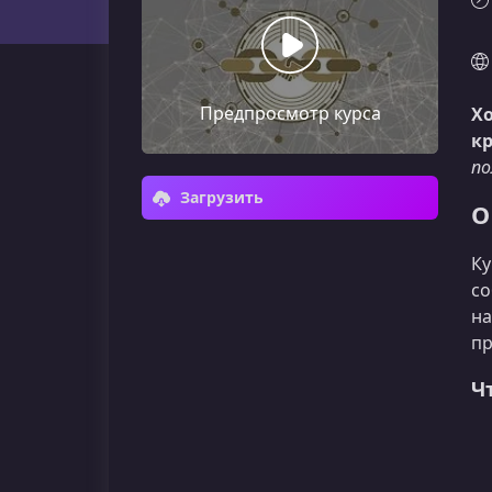
Предпросмотр курса
Хо
кр
по
Загрузить
О
Ку
со
на
пр
Ч