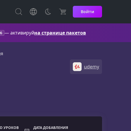
Войти
— активируй
на странице пакетов
6
ля
udemy
О УРОКОВ
ДАТА ДОБАВЛЕНИЯ