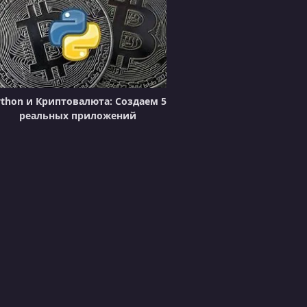
УРОК 20.
00:08:55
Blockchain API - Get Blocks
УРОК 21.
00:05:54
Mine Blocks Post Request
УРОК 22.
00:02:49
thon и Криптовалюта: Создаем 5
Peer to Peer Server
реальных приложений
УРОК 23.
00:08:05
Create the WebSocket Server
УРОК 24.
00:07:08
Connect to Blockchain Peers
УРОК 25.
00:07:14
Handle Messages from Peers
УРОК 26.
00:08:03
Synchronize the Blockchain across Peers