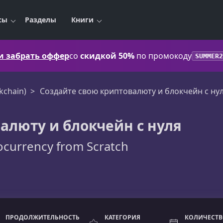
сы
Разделы
Книги
 и забрать оффер
со
скидкой 50%
по промокоду
SUMMER2
kchain)
Создайте свою криптовалюту и блокчейн с ну
алюту и блокчейн с нуля
tocurrency from Scratch
ПРОДОЛЖИТЕЛЬНОСТЬ
КАТЕГОРИЯ
КОЛИЧЕСТВ