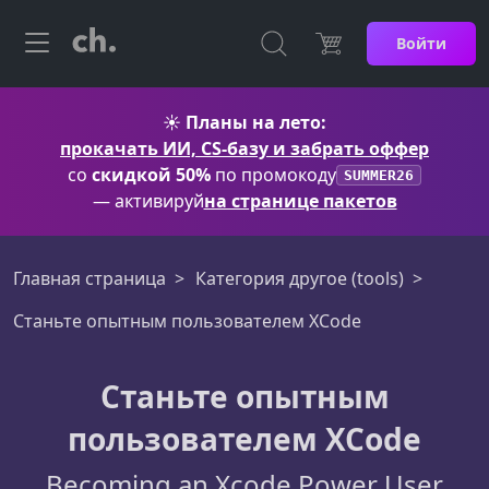
Войти
☀️
Планы на лето:
прокачать ИИ, CS-базу и забрать оффер
со
скидкой 50%
по промокоду
SUMMER26
— активируй
на странице пакетов
Главная страница
Категория другое (tools)
Станьте опытным пользователем XCode
Станьте опытным
пользователем XCode
Becoming an Xcode Power User