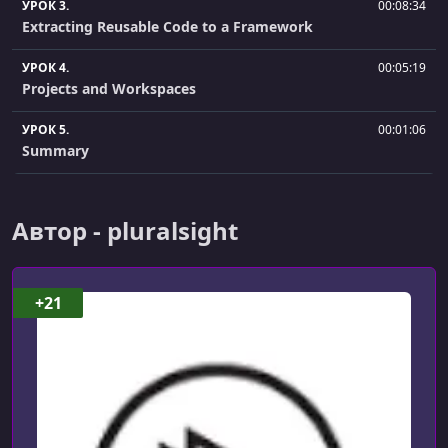
УРОК 3.
00:08:34
Extracting Reusable Code to a Framework
УРОК 4.
00:05:19
Projects and Workspaces
УРОК 5.
00:01:06
Summary
УРОК 6.
00:00:36
Introduction
Автор - pluralsight
УРОК 7.
00:07:31
Products and Targets
+21
УРОК 8.
00:05:53
Understanding Schemes
УРОК 9.
00:02:25
Configuring Your Builds
УРОК 10.
00:05:02