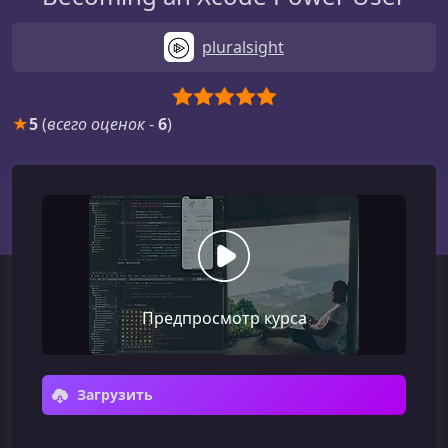
pluralsight
★
5
(
всего оценок
-
6
)
Предпросмотр курса
Загрузить