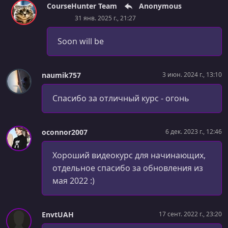
CourseHunter Team
Anonymous
УРОК 34.
00:39:45
Урок 34
31 янв. 2025 г., 21:27
УРОК 35.
00:16:14
Soon will be
Урок 35
УРОК 36.
00:05:30
naumik757
3 июн. 2024 г., 13:10
Урок 36
Спасибо за отличный курс - огонь
УРОК 37.
01:00:05
Урок 37
oconnor2007
6 дек. 2023 г., 12:46
УРОК 38.
00:40:21
Урок 38
Хороший видеокурс для начинающих,
УРОК 39.
00:45:13
отдельное спасибо за обновления из
Урок 39
мая 2022 :)
УРОК 40.
00:53:43
Урок 40
EnvtUAH
17 сент. 2022 г., 23:20
УРОК 41.
00:03:11