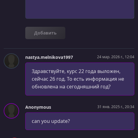
УРОК 27.
00:43:26
Урок 27
УРОК 28.
00:24:19
Добавить
Урок 28
УРОК 29.
00:02:20
Урок 29
nastya.melnikova1997
24 мар. 2026 г., 12:04
УРОК 30.
00:37:16
Здравствуйте, курс 22 года выложен,
Урок 30
сейчас 26 год. То есть информация не
УРОК 31.
01:39:50
обновлена на сегодняшний год?
Урок 31
УРОК 32.
00:57:43
Anonymous
31 янв. 2025 г., 20:34
Урок 32
can you update?
УРОК 33.
01:31:04
Урок 33