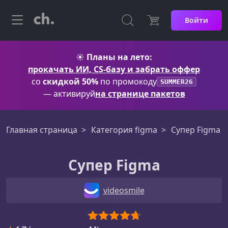
Войти
☀️
Планы на лето:
прокачать ИИ, CS-базу и забрать оффер
со
скидкой 50%
по промокоду
SUMMER26
— активируй
на странице пакетов
Главная страница
Категория figma
Супер Figma
Супер Figma
videosmile