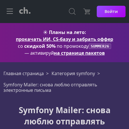
Войти
☀️
Планы на лето:
прокачать ИИ, CS-базу и забрать оффер
со
скидкой 50%
по промокоду
SUMMER26
— активируй
на странице пакетов
Главная страница
Категория symfony
Symfony Mailer: снова люблю отправлять
электронные письма
Symfony Mailer: снова
люблю отправлять