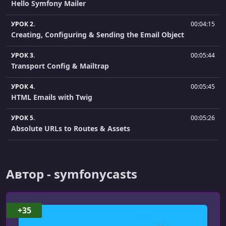
Hello Symfony Mailer
УРОК 2.
00:04:15
Creating, Configuring & Sending the Email Object
УРОК 3.
00:05:44
Transport Config & Mailtrap
УРОК 4.
00:05:45
HTML Emails with Twig
УРОК 5.
00:05:26
Absolute URLs to Routes & Assets
УРОК 6.
00:07:30
Email Context & the Magic "email" Variable
Автор - symfonycasts
УРОК 7.
00:02:09
Pretty Text Emails
+35
УРОК 8.
00:07:40
Embedded Images