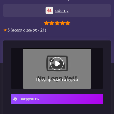
udemy
★
5
(
всего оценок
-
21
)
Предпросмотр курса
Загрузить