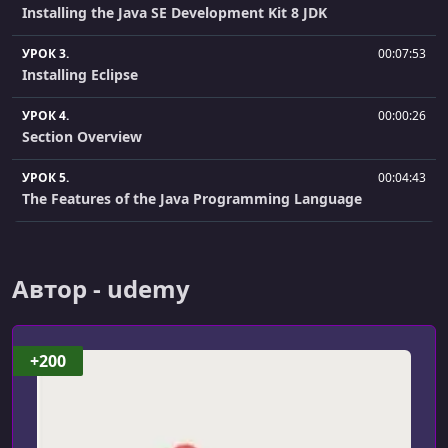
Installing the Java SE Development Kit 8 JDK
УРОК 3.
00:07:53
Installing Eclipse
УРОК 4.
00:00:26
Section Overview
УРОК 5.
00:04:43
The Features of the Java Programming Language
УРОК 6.
00:05:49
The Java Platform
Автор - udemy
УРОК 7.
00:08:44
Editions and Versions
+200
УРОК 8.
00:03:39
The Java Development Kit JDK
УРОК 9.
00:13:01
Your First Java Program - Part 1 Code