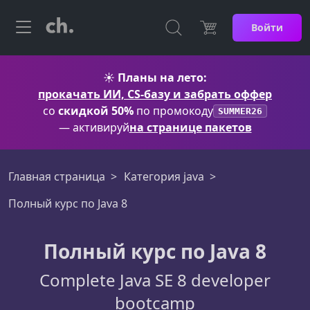
Войти
☀️
Планы на лето:
прокачать ИИ, CS-базу и забрать оффер
со
скидкой 50%
по промокоду
SUMMER26
— активируй
на странице пакетов
Главная страница
Категория java
Полный курс по Java 8
Полный курс по Java 8
Complete Java SE 8 developer
bootcamp