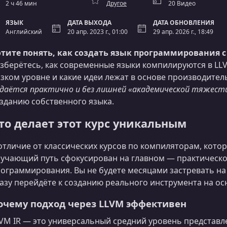
2 ч 46 мин
Другое
20 Видео
ЯЗЫК
ДАТА ВЫХОДА
ДАТА ОБНОВЛЕНИЯ
Английский
20 апр. 2023 г., 01:00
29 апр. 2026 г., 18:49
тите понять, как создать язык программирования с
зберётесь, как современные языки компилируются в LLV
зком уровне и какие идеи лежат в основе производитель
даётся практично и без лишней «академической тяжест
зданию собственного языка.
то делает этот курс уникальным
отличие от классических курсов по компиляторам, кото
учающий путь сфокусирован на главном — практическо
ограммирования. Вы не будете месяцами застревать на
азу перейдёте к созданию реального инструмента на ос
очему подход через LLVM эффективен
VM IR — это универсальный средний уровень представл