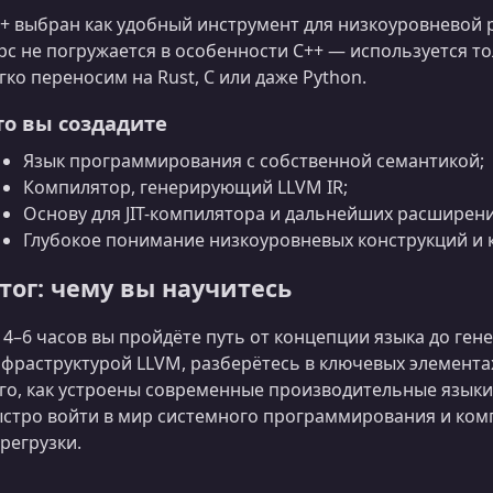
+ выбран как удобный инструмент для низкоуровневой 
рс не погружается в особенности C++ — используется т
гко переносим на Rust, C или даже Python.
то вы создадите
Язык программирования с собственной семантикой;
Компилятор, генерирующий LLVM IR;
Основу для JIT-компилятора и дальнейших расширени
Глубокое понимание низкоуровневых конструкций и 
тог: чему вы научитесь
 4–6 часов вы пройдёте путь от концепции языка до гене
фраструктурой LLVM, разберётесь в ключевых элемент
го, как устроены современные производительные языки. 
стро войти в мир системного программирования и ком
регрузки.