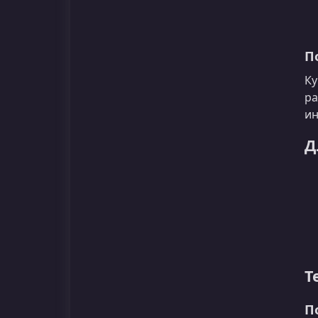
П
Ку
ра
ин
Д
Т
П