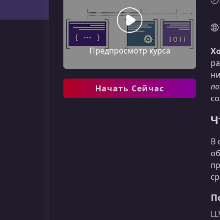
Предпросмотр курса
Хо
ра
ни
по
Начать Сейчас
со
Ч
В 
об
пр
ср
П
LL