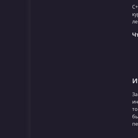
C+
ку
ле
Ч
И
За
ин
то
бы
пе