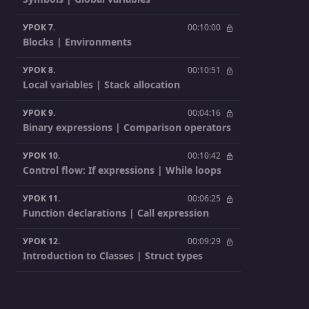
УРОК 7.
00:10:00
Blocks | Environments
УРОК 8.
00:10:51
Local variables | Stack allocation
УРОК 9.
00:04:16
Binary expressions | Comparison operators
УРОК 10.
00:10:42
Control flow: If expressions | While loops
УРОК 11.
00:06:25
Function declarations | Call expression
УРОК 12.
00:09:29
Introduction to Classes | Struct types
УРОК 13.
00:08:51
Compiling Classes