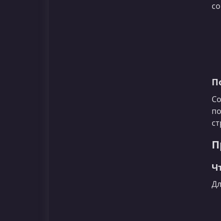
со
П
Со
по
ст
П
Ч
Дл