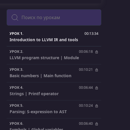
Поиск
УРОК 1.
00:13:34
Introduction to LLVM IR and tools
УРОК 2.
00:06:18
LLVM program structure | Module
УРОК 3.
00:10:21
Basic numbers | Main function
УРОК 4.
00:06:44
Strings | Printf operator
УРОК 5.
00:10:24
Parsing: S-expression to AST
УРОК 6.
00:06:40
Symbols | Global variables