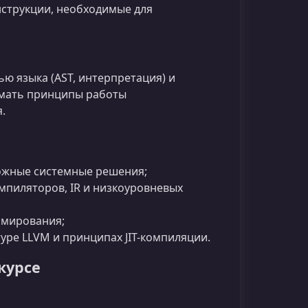
нструкции, необходимые для
ю языка (AST, интерпретация) и
имать принципы работы
.
ложные системные решения;
мпиляторов, IR и низкоуровневых
аммирования;
уре LLVM и принципах JIT-компиляции.
курсе