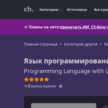
Категории
Источники
Все кур
☀️
Планы на лето:
прокачать ИИ, CS-базу
Главная страница
Категория другое
Я
Язык программировани
Programming Language with 
★
5
(
всего оценок
-
4
)