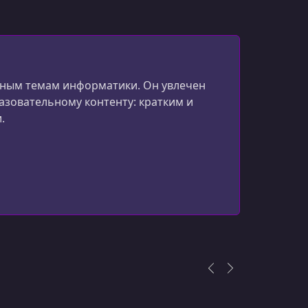
УРОК 14.
00:10:05
Instances | Heap allocation
УРОК 15.
00:05:16
Property access
чным темам информатики. Он увлечен
зовательному контенту: кратким и
УРОК 16.
00:09:00
.
Class Inheritance | vTable
УРОК 17.
00:07:29
Methods application
УРОК 18.
00:04:42
Functors вЂ“ callable objects
УРОК 19.
00:08:04
Closures, Cells, and Lambda expressions
УРОК 20.
00:06:53
Final executable | Next steps