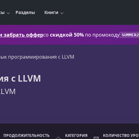
сы
Разделы
Книги
 и забрать оффер
со
скидкой 50%
по промокоду
SUMMER2
зык программирования с LLVM
я с LLVM
LLVM
ПРОДОЛЖИТЕЛЬНОСТЬ
КАТЕГОРИЯ
КОЛИЧЕСТВО УР