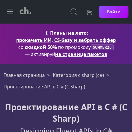
Войти
☀️
Планы на лето:
прокачать ИИ, CS-базу и забрать оффер
со
скидкой 50%
по промокоду
SUMMER26
— активируй
на странице пакетов
Главная страница
Категория c sharp (c#)
Проектирование API в C # (C Sharp)
Проектирование API в C # (C
Sharp)
Designing Fluent APIs in C#