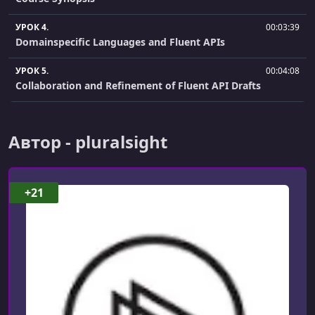
УРОК 4.
00:03:39
Domainspecific Languages and Fluent APIs
УРОК 5.
00:04:08
Collaboration and Refinement of Fluent API Drafts
УРОК 6.
00:02:27
Feedback, Tests, and Documentation
Автор - pluralsight
УРОК 7.
00:02:21
Recap
+21
УРОК 8.
00:02:17
Method Chaining
УРОК 9.
00:06:33
Characteristics of Fluent APIs
УРОК 10.
00:06:51
Components of Fluent APIs