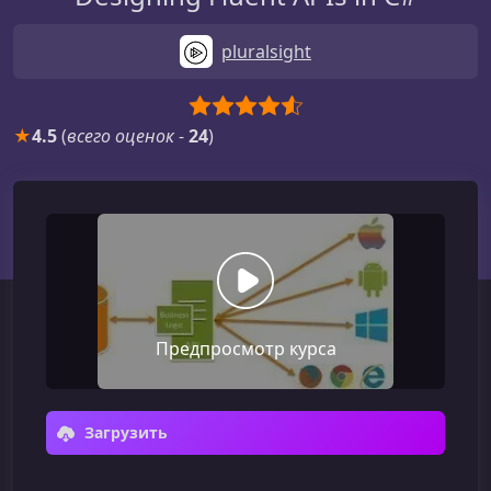
pluralsight
★
4.5
(
всего оценок
-
24
)
Предпросмотр курса
Загрузить