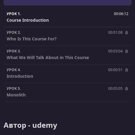
УРОК 1.
00:06:12
Course Introduction
УРОК 2.
00:01:08
Who Is This Course For?
УРОК 3.
00:03:04
What We Will Talk About in This Course
УРОК 4.
00:00:51
Introduction
УРОК 5.
00:05:05
Monolith
УРОК 6.
00:06:05
Service Oriented Architecture
Автор - udemy
УРОК 7.
00:01:04
Introduction