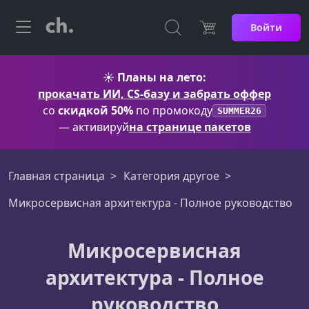
Войти
☀️
Планы на лето:
прокачать ИИ, CS-базу и забрать оффер
со
скидкой 50%
по промокоду
SUMMER26
— активируй
на странице пакетов
Главная страница
Категория другое
Микросервисная архитектура - Полное руководство
Микросервисная
архитектура - Полное
руководство