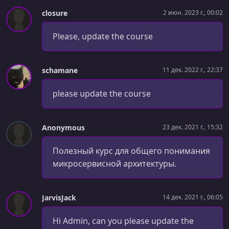
Large and Complex
closure
2 июн. 2023 г., 00:02
УРОК 30.
00:02:48
Please, update the course
Complicated and Expensive ESB
УРОК 31.
00:01:43
Lack of Tooling
schamane
11 дек. 2022 г., 22:37
УРОК 32.
00:02:43
please update the course
Introduction
УРОК 33.
00:19:01
Anonymous
23 дек. 2021 г., 15:32
Mapping the Components
Полезный курс для общего понимания
УРОК 34.
00:14:13
микросервисной архитектуры.
Defining Communication Patterns
УРОК 35.
00:11:12
Selecting Technology Stack
JarvisJack
14 дек. 2021 г., 06:05
УРОК 36.
00:05:12
Hi Admin, can you please update the
Design the Architecture