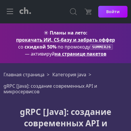
Войти
☀️
Планы на лето:
прокачать ИИ, CS-базу и забрать оффер
со
скидкой 50%
по промокоду
SUMMER26
— активируй
на странице пакетов
Главная страница
Категория java
gRPC [Java]: создание современных API и
микросервисов
gRPC [Java]: создание
современных API и