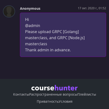
[Solution] ComputeAverage API
Anonymous
17 окт. 2020 г., 01:52
УРОК 32.
00:01:40
Hi
What's a Bi-Directional Streaming API?
@admin
УРОК 33.
00:01:41
Please upload GRPC [Golang]
GreetEveryone API Definition
masterclass, and GRPC [Node.js]
masterclass
УРОК 34.
00:03:53
Thank admin in advance.
Bi-Directional Streaming API Server Implementation
УРОК 35.
00:07:46
Bi-Directional Streaming API Client Implementation
УРОК 36.
00:07:49
[Solution] FindMaximum API
УРОК 37.
00:03:37
Контакты
Распространенные вопросы
Плейлисты
[Theory] Errors in gRPC
Приватность
Условия
УРОК 38.
00:08:39