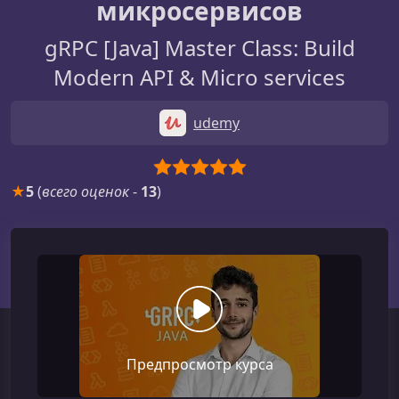
микросервисов
gRPC [Java] Master Class: Build
Modern API & Micro services
udemy
★
5
(
всего оценок
-
13
)
Предпросмотр курса