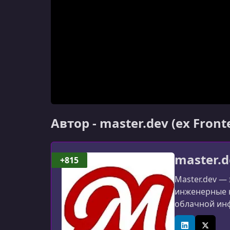
Автор - master.dev (ex Fron
master.d
+815
Master.dev —
инженерные н
облачной инф
платформа ра