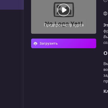
Предпросмотр курса
Эт
фр
Вы
со
Загрузить
О
Вм
во
за
пр
К