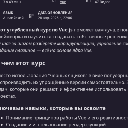
3 ч 49 мин
Vue
47 Видео
ЯЗЫК
ДАТА ОБНОВЛЕНИЯ
Английский
28 апр. 2026 г., 22:06
от углубленный курс по Vue.js
поможет вам лучше пон
еймворка и научиться создавать собственные решения 
 шаг за шагом разберёте маршрутизацию, управление со
здание плагинов — всё на основе ядра Vue.
 чем этот курс
есто использования "черных ящиков" в виде популярны
спроизводить их упрощённые версии самостоятельно. 
дач, которые они решают, и эффективнее использовать 
оектах.
лючевые навыки, которые вы освоите
Понимание принципов работы Vue и его реактивнос
Создание и использование рендер-функций