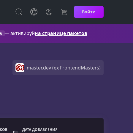
Войти
— активируй
на странице пакетов
6
master.dev (ex FrontendMasters)
ОКОВ
ДАТА ДОБАВЛЕНИЯ