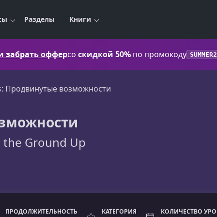
сы
Разделы
Книги
 и забрать оффер
со
скидкой 50%
по промокоду
SUMMER2
js: Продвинутые возможности
озможности
m the Ground Up
ПРОДОЛЖИТЕЛЬНОСТЬ
КАТЕГОРИЯ
КОЛИЧЕСТВО УР