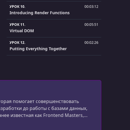
УРОК 10.
00:03:12
Introducing Render Functions
УРОК 11.
00:05:51
Virtual DOM
УРОК 12.
00:02:26
Putting Everything Together
УРОК 13.
00:02:25
JSX vs. Templates
УРОК 14.
00:07:44
Render Function API
УРОК 15.
00:03:01
оторая помогает совершенствовать
Challenge 5: Dynamically Render Tags
зработки до работы с базами данных,
ее известная как Frontend Masters,
УРОК 16.
00:04:30
Challenge 5: Solution
спектру современной разработки ПО.