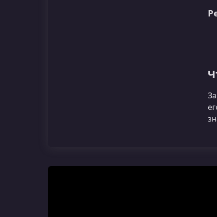
Р
Ч
За
ег
зн