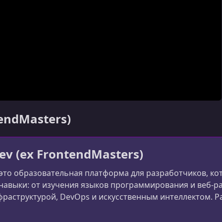
tendMasters)
ev (ex FrontendMasters)
 это образовательная платформа для разработчиков, к
авыки: от изучения языков программирования и веб-ра
раструктурой, DevOps и искусственным интеллектом. Ран
сширила фокус и теперь обучает разработчиков всему 