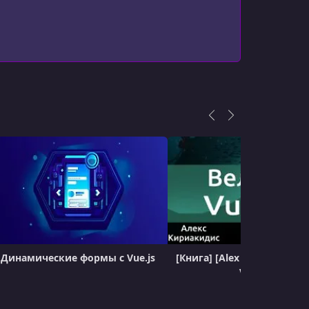
УРОК 17.
00:01:07
Challenge 6: Dynamically Render
Components
УРОК 18.
00:11:23
Challenge 6: Solution
УРОК 19.
00:05:52
Challenge 7: Higher-Order Components
УРОК 20.
00:03:02
Q&A: Higher-Order Components
УРОК 21.
00:13:01
Challenge 7: Solution
УРОК 22.
00:08:02
Introducing State Management
Динамические формы с Vue.js
[Книга] [Alex Kyriakidis] 
Vue.js 2
УРОК 23.
00:02:56
Challenge 8: Passing Props