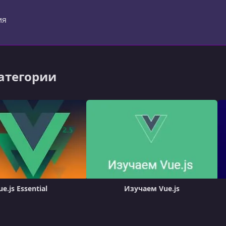
er)
ия
категории
ue.js Essential
Изучаем Vue.js