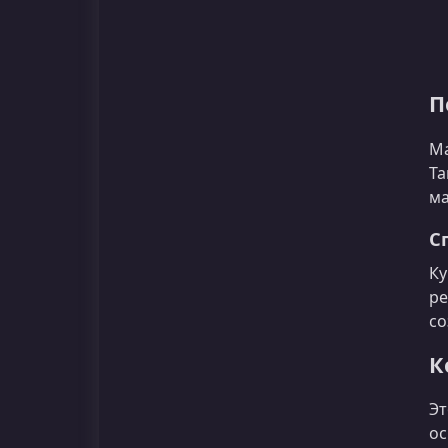
П
Ма
Та
ма
С
Ку
ре
со
К
Эт
ос