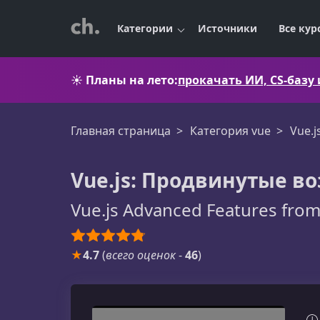
Категории
Источники
Все кур
☀️
Планы на лето:
прокачать ИИ, CS-базу
Главная страница
Категория vue
Vue.
Vue.js: Продвинутые в
Vue.js Advanced Features fro
★
4.7
(
всего оценок
-
46
)