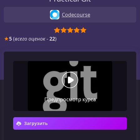
Codecourse
★
5
(
всего оценок
-
22
)
Предпросмотр курса
Загрузить