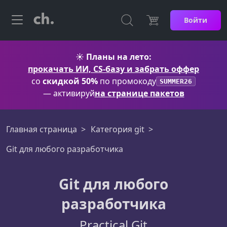
Войти
☀️
Планы на лето:
прокачать ИИ, CS-базу и забрать оффер
со
скидкой 50%
по промокоду
SUMMER26
— активируй
на странице пакетов
Главная страница
Категория git
Git для любого разработчика
Git для любого
разработчика
Practical Git