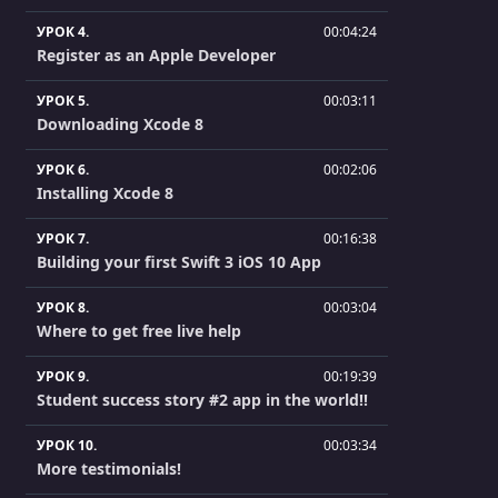
УРОК 4.
00:04:24
Register as an Apple Developer
УРОК 5.
00:03:11
Downloading Xcode 8
УРОК 6.
00:02:06
Installing Xcode 8
УРОК 7.
00:16:38
Building your first Swift 3 iOS 10 App
УРОК 8.
00:03:04
Where to get free live help
УРОК 9.
00:19:39
Student success story #2 app in the world!!
УРОК 10.
00:03:34
More testimonials!