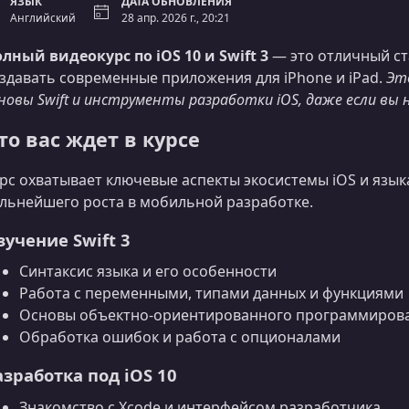
ЯЗЫК
ДАТА ОБНОВЛЕНИЯ
Английский
28 апр. 2026 г., 20:21
лный видеокурс по iOS 10 и Swift 3
— это отличный ста
здавать современные приложения для iPhone и iPad.
Эт
новы Swift и инструменты разработки iOS, даже если вы 
то вас ждет в курсе
рс охватывает ключевые аспекты экосистемы iOS и языка
льнейшего роста в мобильной разработке.
зучение Swift 3
Синтаксис языка и его особенности
Работа с переменными, типами данных и функциями
Основы объектно-ориентированного программиров
Обработка ошибок и работа с опционалами
азработка под iOS 10
Знакомство с Xcode и интерфейсом разработчика