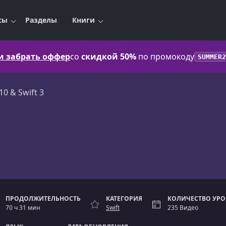
сы
Разделы
Книги
 и забрать оффер
со
скидкой 50%
по промокоду
SUMMER2
10 & Swift 3
ПРОДОЛЖИТЕЛЬНОСТЬ
КАТЕГОРИЯ
КОЛИЧЕСТВО УР
70 ч 31 мин
Swift
235 Видео