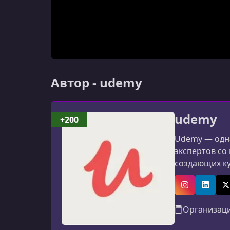
Автор - udemy
udemy
+200
Udemy — одна
экспертов со
создающих к
программиров
авторов: мат
Instagram
Linked
X
Организац