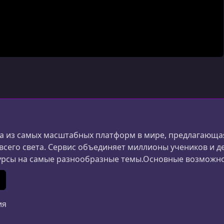
 из самых масштабных платформ в мире, предлагающая
 всего света. Сервис объединяет миллионы учеников и д
урсы на самые разнообразные темы.Основные возможн
ания и дизайна до маркетинга, психологии и личной 
ериалы создаются специалистами из разных стран.Удоб
In
 (Twitter)
ия