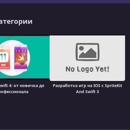
категории
Swift 4: от новичка до
Разработка игр на IOS с SpriteKit
рофессионала
And Swift 3