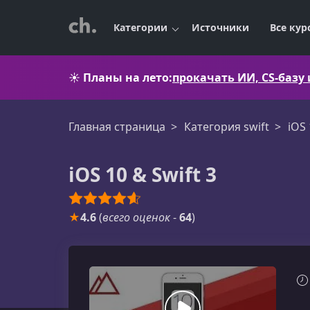
Категории
Источники
Все кур
☀️
Планы на лето:
прокачать ИИ, CS-базу
Главная страница
Категория swift
iOS 
iOS 10 & Swift 3
★
4.6
(
всего оценок
-
64
)