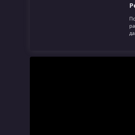
Р
По
ра
да