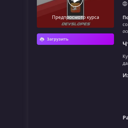
Предпросмотр курса
По
со
ос
Загрузить
Ч
Ку
да
И
Р