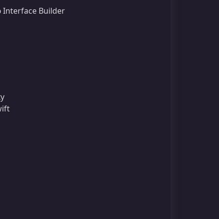
nterface Builder
у
ift