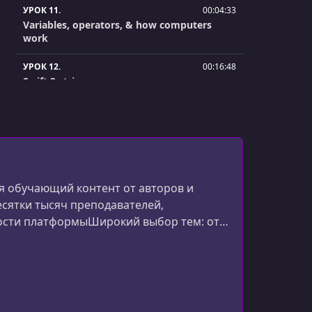
УРОК 11.
00:04:33
Variables, operators, & how computers
work
УРОК 12.
00:16:48
Swift 3 strings
УРОК 13.
00:15:23
Swift 3 numbers
УРОК 14.
00:19:53
Swift 3 functions
 обучающий контент от авторов и
УРОК 15.
00:22:40
есятки тысяч преподавателей,
Swift 3 Booleans & conditional logic
ости платформыШирокий выбор тем: от
эффективности.Глобальное сообщество
УРОК 16.
00:20:57
ный ф
Swift 3 constants & logical operators
УРОК 17.
00:10:27
Swift 3 arrays