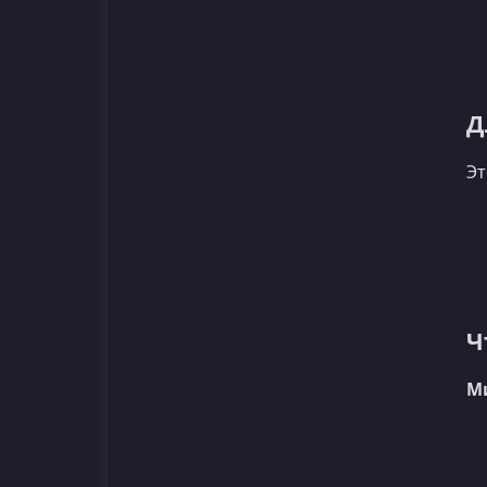
Д
Эт
Ч
М