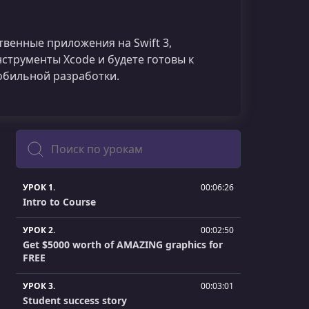
венные приложения на Swift 3,
нструменты Xcode и будете готовы к
обильной разработки.
Поиск
УРОК 1.
00:06:26
Intro to Course
УРОК 2.
00:02:50
Get $5000 worth of AMAZING graphics for
FREE
УРОК 3.
00:03:01
Student success story