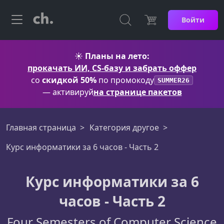
Войти
☀️
Планы на лето:
прокачать ИИ, CS-базу и забрать оффер
со
скидкой 50%
по промокоду
SUMMER26
— активируй
на странице пакетов
Главная страница
Категория другое
Курс информатики за 6 часов - Часть 2
Курс информатики за 6
часов - Часть 2
Four Semesters of Computer Science