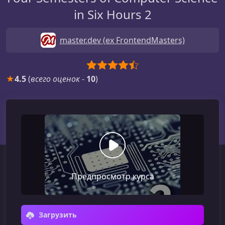
in Six Hours 2
master.dev (ex FrontendMasters)
★
4.5
(
всего оценок
-
10
)
Предпросмотр курса
Загрузить