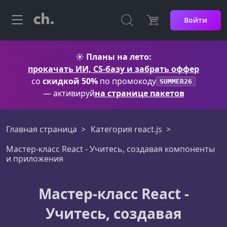
Войти
☀️
Планы на лето:
прокачать ИИ, CS-базу и забрать оффер
со
скидкой 50%
по промокоду
SUMMER26
— активируй
на странице пакетов
Главная страница
Категория react.js
Мастер-класс React - Учитесь, создавая компоненты
и приложения
Мастер-класс React -
Учитесь, создавая