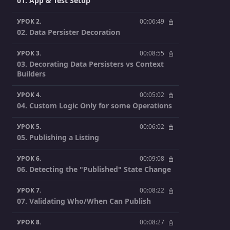
01. App & Test Setup
УРОК 2.
00:06:49
02. Data Persister Decoration
УРОК 3.
00:08:55
03. Decorating Data Persisters vs Context
Builders
УРОК 4.
00:05:02
04. Custom Logic Only for some Operations
УРОК 5.
00:06:02
05. Publishing a Listing
УРОК 6.
00:09:08
06. Detecting the "Published" State Change
УРОК 7.
00:08:22
07. Validating Who/When Can Publish
УРОК 8.
00:08:27