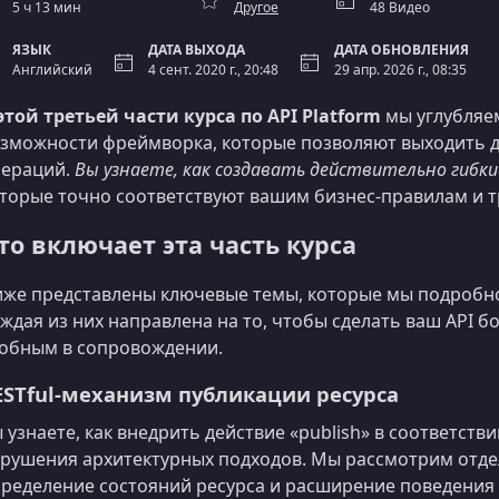
5 ч 13 мин
Другое
48 Видео
ЯЗЫК
ДАТА ВЫХОДА
ДАТА ОБНОВЛЕНИЯ
Английский
4 сент. 2020 г., 20:48
29 апр. 2026 г., 08:35
этой третьей части курса по API Platform
мы углубляе
зможности фреймворка, которые позволяют выходить д
пераций.
Вы узнаете, как создавать действительно гибки
торые точно соответствуют вашим бизнес‑правилам и 
то включает эта часть курса
же представлены ключевые темы, которые мы подробно
ждая из них направлена на то, чтобы сделать ваш API 
обным в сопровождении.
ESTful‑механизм публикации ресурса
 узнаете, как внедрить действие «publish» в соответств
рушения архитектурных подходов. Мы рассмотрим отде
ределение состояний ресурса и расширение поведения A