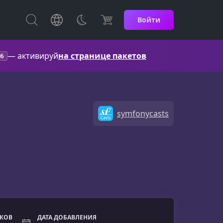
Войти
— активируй
на странице пакетов
6
symfonycasts
ОКОВ
ДАТА ДОБАВЛЕНИЯ