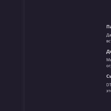
П
Да
вс
Д
Мы
ог
С
DT
эт