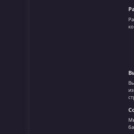
Р
Ра
ко
В
Вы
из
ст
С
Мы
ба