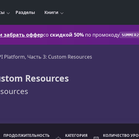
сы
Разделы
Книги
 и забрать оффер
со
скидкой 50%
по промокоду
SUMMER2
PI Platform, Часть 3: Custom Resources
Custom Resources
esources
ПРОДОЛЖИТЕЛЬНОСТЬ
КАТЕГОРИЯ
КОЛИЧЕСТВО УР