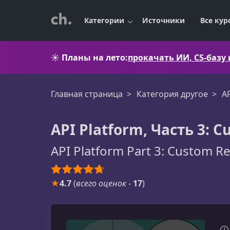
Категории
Источники
Все кур
☀️
Планы на лето:
прокачать ИИ, CS-базу
Главная страница
Категория другое
A
API Platform, Часть 3: 
API Platform Part 3: Custom R
★
4.7
(
всего оценок
-
17
)