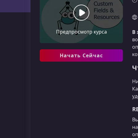
Предпросмотр курса
В 
во
о
ко
Начать Сейчас
Ч
Ни
Ка
уд
R
Вы
на
оп