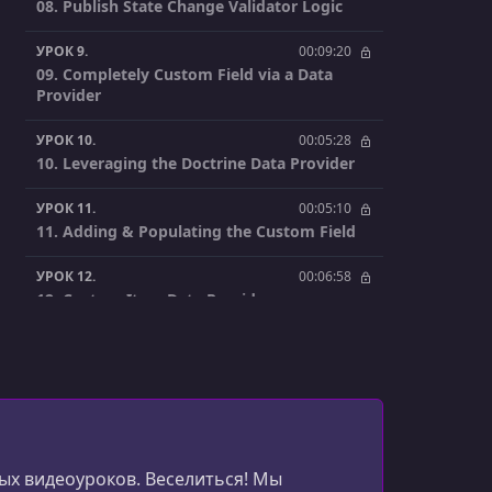
08. Publish State Change Validator Logic
УРОК 9.
00:09:20
09. Completely Custom Field via a Data
Provider
УРОК 10.
00:05:28
10. Leveraging the Doctrine Data Provider
УРОК 11.
00:05:10
11. Adding & Populating the Custom Field
УРОК 12.
00:06:58
12. Custom Item Data Provider
УРОК 13.
00:05:33
13. Setting a Custom Field Via a Listener
УРОК 14.
00:04:38
14. Core Listeners & Accessing the
"Resource" Objects
ых видеоуроков. Веселиться! Мы