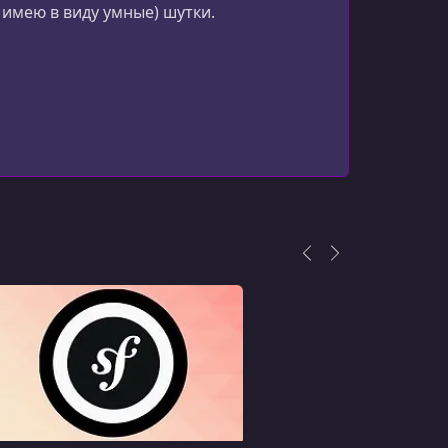
УРОК 15.
00:08:03
имею в виду умные) шутки.
15. Doctrine postLoad Listener
УРОК 16.
00:05:25
16. Completely Custom Resource
УРОК 17.
00:06:41
17. Custom Resource Data Provider
УРОК 18.
00:06:21
18. Property Metadata
УРОК 19.
00:05:20
19. Why/When a Many Relation is IRI
Strings vs Embedded
УРОК 20.
00:07:12
20. Collection "Types" and readableLink
УРОК 21.
00:05:50
21. Custom Resource GET Item