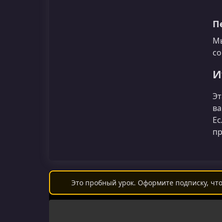
П
Мы
со
И
Эт
ва
Ес
пр
Это пробный урок. Оформите подписку, что