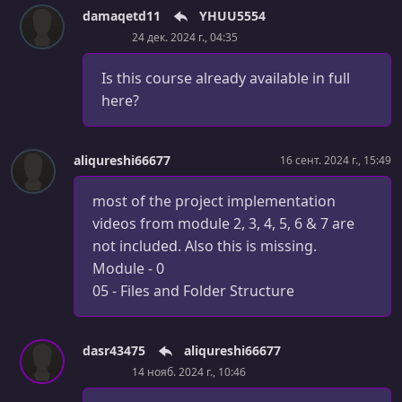
damaqetd11
YHUU5554
УРОК 55.
00:03:47
24 дек. 2024 г., 04:35
Routing Best Practices
УРОК 56.
Is this course already available in full
00:12:32
Implementing Module 4
here?
УРОК 57.
00:13:25
Implementing Module 4
aliqureshi66677
16 сент. 2024 г., 15:49
УРОК 58.
00:13:00
most of the project implementation
Implementing Module 4
videos from module 2, 3, 4, 5, 6 & 7 are
УРОК 59.
00:14:08
not included. Also this is missing.
Implementing Module 4
Module - 0
05 - Files and Folder Structure
УРОК 60.
00:04:02
Introduction to Performance
dasr43475
aliqureshi66677
УРОК 61.
00:03:22
Performance in React
14 нояб. 2024 г., 10:46