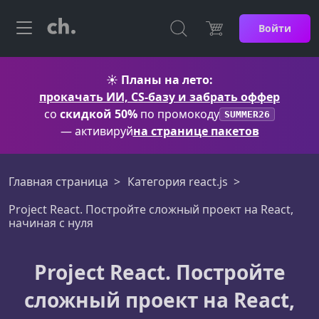
Войти
☀️
Планы на лето:
прокачать ИИ, CS-базу и забрать оффер
со
скидкой 50%
по промокоду
SUMMER26
— активируй
на странице пакетов
Главная страница
Категория react.js
Project React. Постройте сложный проект на React,
начиная с нуля
Project React. Постройте
сложный проект на React,