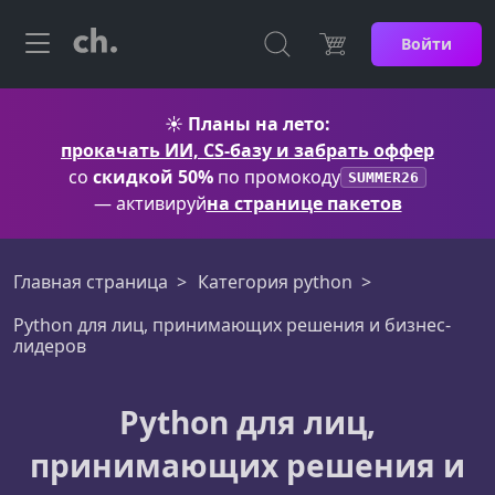
Войти
☀️
Планы на лето:
прокачать ИИ, CS-базу и забрать оффер
со
скидкой 50%
по промокоду
SUMMER26
— активируй
на странице пакетов
Главная страница
Категория python
Python для лиц, принимающих решения и бизнес-
лидеров
Python для лиц,
принимающих решения и