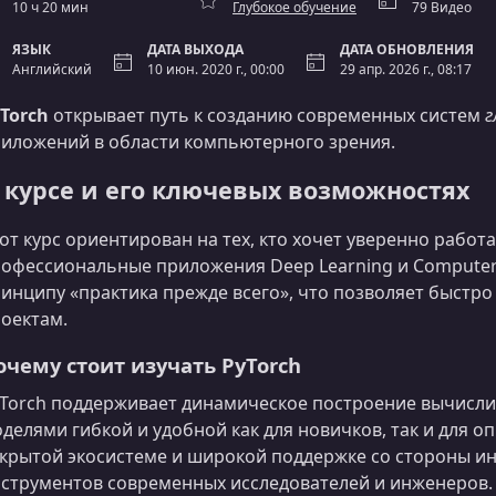
10 ч 20 мин
Глубокое обучение
79 Видео
ЯЗЫК
ДАТА ВЫХОДА
ДАТА ОБНОВЛЕНИЯ
Английский
10 июн. 2020 г., 00:00
29 апр. 2026 г., 08:17
Torch
открывает путь к созданию современных систем
г
иложений в области компьютерного зрения.
 курсе и его ключевых возможностях
от курс ориентирован на тех, кто хочет уверенно работа
офессиональные приложения Deep Learning и Computer 
инципу «практика прежде всего», что позволяет быстро
оектам.
очему стоит изучать PyTorch
Torch поддерживает динамическое построение вычислит
делями гибкой и удобной как для новичков, так и для 
крытой экосистеме и широкой поддержке со стороны ин
струментов современных исследователей и инженеров.