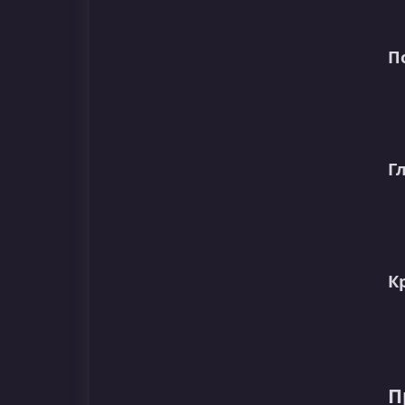
П
Г
К
П