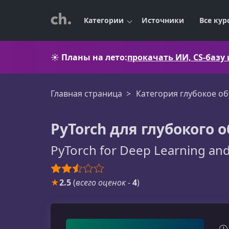
Категории
Источники
Все кур
☀️
Планы на лето:
прокачать ИИ, CS-базу
Главная страница
Категория глубокое о
PyTorch для глубокого
PyTorch for Deep Learning an
★
2.5
(
всего оценок
-
4
)