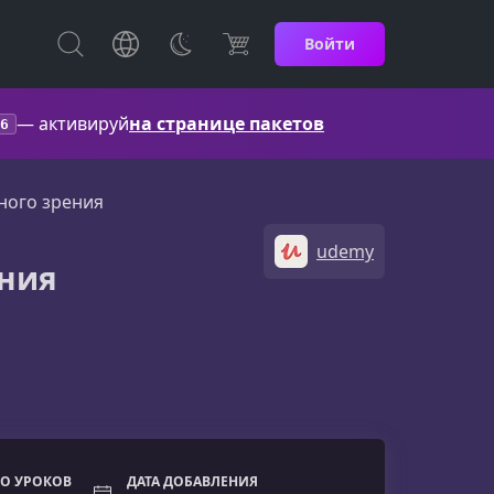
Войти
— активируй
на странице пакетов
6
ного зрения
udemy
ения
О УРОКОВ
ДАТА ДОБАВЛЕНИЯ