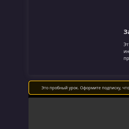
З
Эт
ин
пр
Это пробный урок. Оформите подписку, что