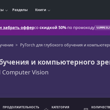
сы
Разделы
Книги
 и забрать оффер
со
скидкой 50%
по промокоду
SUMMER2
бучение
PyTorch для глубокого обучения и компьютер
 обучения и компьютерного зр
d Computer Vision
ПРОДОЛЖИТЕЛЬНОСТЬ
КАТЕГОРИЯ
КОЛИЧЕСТВ