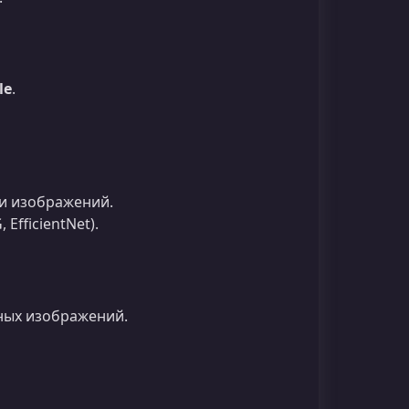
le
.
и изображений.
fficientNet).
нных изображений.