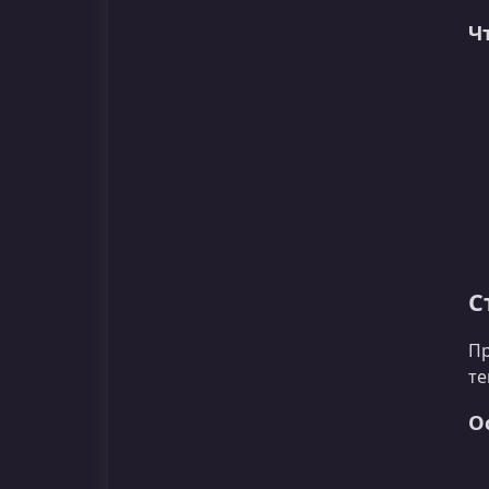
Ч
С
Пр
те
О