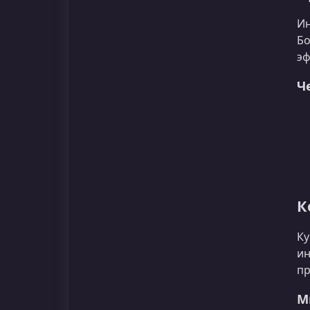
Ин
Бо
эф
Ч
К
Ку
ин
пр
М