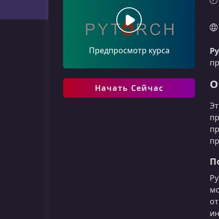
Предпросмотр курса
Py
пр
О
Начать Сейчас
Эт
пр
пр
пр
П
Py
мо
от
ин