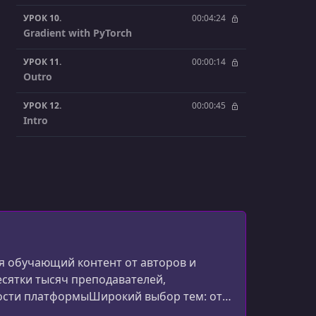
УРОК 10.
00:04:24
Gradient with PyTorch
УРОК 11.
00:00:14
Outro
УРОК 12.
00:00:45
Intro
УРОК 13.
00:06:16
Making Predictions
УРОК 14.
00:04:30
Linear Class
УРОК 15.
00:08:10
Custom Modules
 обучающий контент от авторов и
есятки тысяч преподавателей,
УРОК 16.
00:10:36
ости платформыШирокий выбор тем: от
Creating Dataset
эффективности.Глобальное сообщество