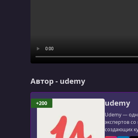
Автор - udemy
udemy
+200
Udemy — одна
экспертов со
создающих к
программиров