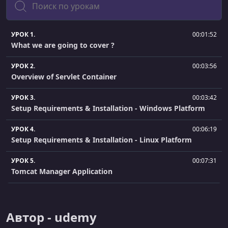
УРОК 1.
00:01:52
What we are going to cover ?
УРОК 2.
00:03:56
Overview of Servlet Container
УРОК 3.
00:03:42
Setup Requirements & Installation - Windows Platform
УРОК 4.
00:06:19
Setup Requirements & Installation - Linux Platform
УРОК 5.
00:07:31
Tomcat Manager Application
УРОК 6.
00:03:07
Configuration files and binaries walkthrough
Автор - udemy
УРОК 7.
00:02:16