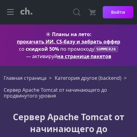
Войти
☀️
Планы на лето:
прокачать ИИ, CS-базу и забрать оффер
со
скидкой 50%
по промокоду
SUMMER26
— активируй
на странице пакетов
Главная страница
Категория другое (backend)
Сервер Apache Tomcat от начинающего до
продвинутого уровня
Сервер Apache Tomcat от
начинающего до