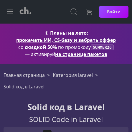
Войти
☀️
Планы на лето:
прокачать ИИ, CS-базу и забрать оффер
со
скидкой 50%
по промокоду
SUMMER26
— активируй
на странице пакетов
Главная страница
Категория laravel
Solid код в Laravel
Solid код в Laravel
SOLID Code in Laravel