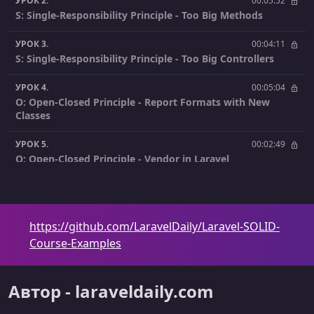
УРОК 2.
00:05:52
S: Single-Responsibility Principle - Too Big Methods
УРОК 3.
00:04:11
S: Single-Responsibility Principle - Too Big Controllers
УРОК 4.
00:05:04
O: Open-Closed Principle - Report Formats with New
Classes
УРОК 5.
00:02:49
O: Open-Closed Principle - Vendor in Laravel
УРОК 6.
00:04:05
O: Open-Closed Principle - Eloquent Attribute with Salary
Calculator
https://github.com/LaravelDaily/Laravel-SOLID-
Course-Examples
УРОК 7.
00:06:22
L: Liskov Substitution Principle - Type-Hint Everything
Автор - laraveldaily.com
УРОК 8.
00:03:22
I: Interface Segregation Principle - Default Laravel Models