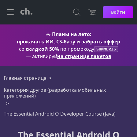
Войти
☀️
Планы на лето:
прокачать ИИ, CS-базу и забрать оффер
со
скидкой 50%
по промокоду
SUMMER26
— активируй
на странице пакетов
Главная страница
Категория другое (разработка мобильных
приложений)
The Essential Android O Developer Course (Java)
The Essential Android O