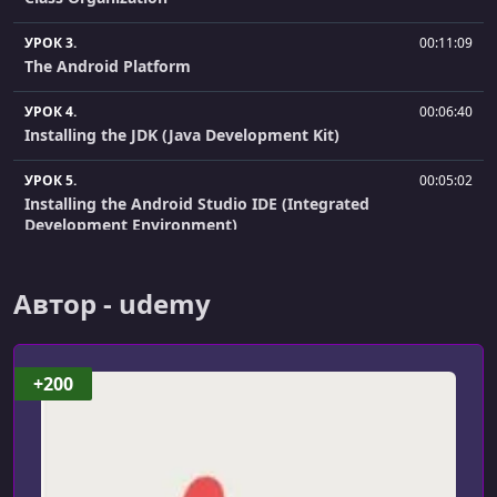
УРОК 3.
00:11:09
The Android Platform
УРОК 4.
00:06:40
Installing the JDK (Java Development Kit)
УРОК 5.
00:05:02
Installing the Android Studio IDE (Integrated
Development Environment)
УРОК 6.
00:13:17
Creating an Android Project
Автор - udemy
УРОК 7.
00:07:33
Exploring the Android Studio Environment
+200
УРОК 8.
00:04:19
Android SDK (Software Development Kit) Manager / Tools
УРОК 9.
00:13:17