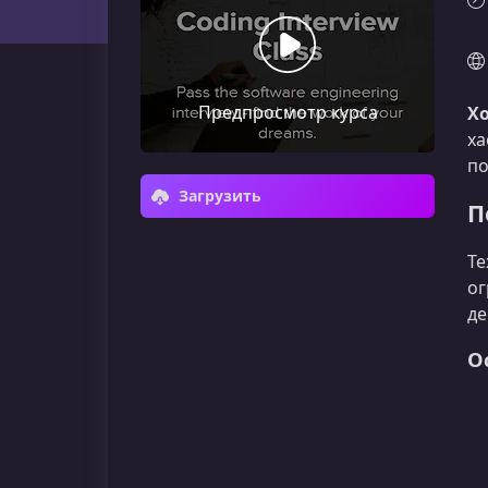
Предпросмотр курса
Хо
ха
по
Загрузить
П
Те
ог
де
О