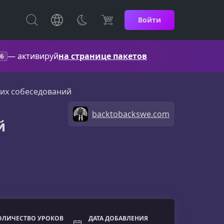
Войти
— активируй
на странице пакетов
6
их собеседований
backtobackswe.com
й
ОЛИЧЕСТВО УРОКОВ
ДАТА ДОБАВЛЕНИЯ