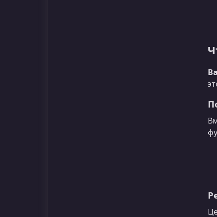
Ч
В
эт
П
Вм
фу
Р
Це