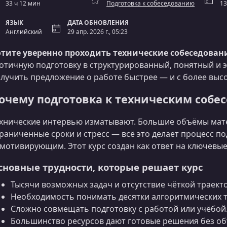
33 ч 12 мин
Подготовка к собеседованию
13
ЯЗЫК
ДАТА ОБНОВЛЕНИЯ
Английский
29 апр. 2026 г., 05:23
тите уверенно проходить технические собеседован
отичную подготовку в структурированный, понятный и 
лучить предложение о работе быстрее — и с более выс
очему подготовка к техническим собе
хнические интервью изматывают. Большие объёмы мате
раниченные сроки и стресс — всё это делает процесс п
мотивирующим. Этот курс создан как ответ на ключевы
сновные трудности, которые решает курс
Тысячи возможных задач и отсутствие чёткой траект
Необходимость понимать десятки алгоритмических т
Сложно совмещать подготовку с работой или учёбой
Большинство ресурсов дают готовые решения без об