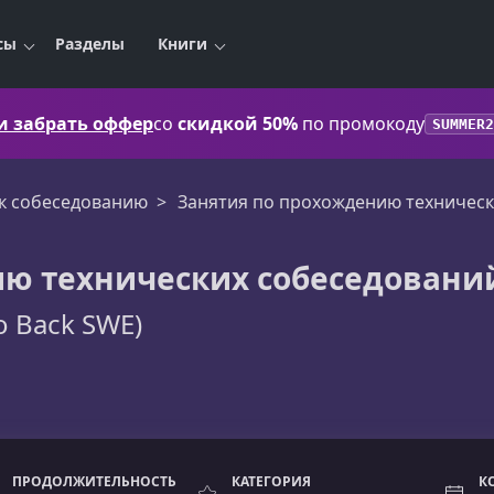
сы
Разделы
Книги
 и забрать оффер
со
скидкой 50%
по промокоду
SUMMER2
 к собеседованию
Занятия по прохождению техническ
ию технических собеседовани
To Back SWE)
ПРОДОЛЖИТЕЛЬНОСТЬ
КАТЕГОРИЯ
К