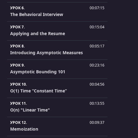
УРОК 6.
00:07:15
The Behavioral Interview
УРОК 7.
00:15:04
Applying and the Resume
УРОК 8.
00:05:17
Introducing Asymptotic Measures
УРОК 9.
00:23:16
Asymptotic Bounding 101
УРОК 10.
00:04:56
O(1) Time “Constant Time”
УРОК 11.
00:13:55
O(n) "Linear Time"
УРОК 12.
00:09:37
Memoization