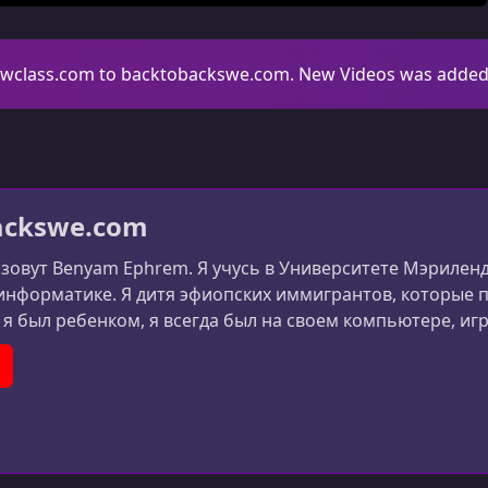
ewclass.com to backtobackswe.com. New Videos was added.
ackswe.com
 зовут Benyam Ephrem. Я учусь в Университете Мэриленд
информатике. Я дитя эфиопских иммигрантов, которые п
к я был ребенком, я всегда был на своем компьютере, игр
то это ключевая характеристика моего разума. Но толь
 учитель, который не только великолепен, но
er)
ouTube