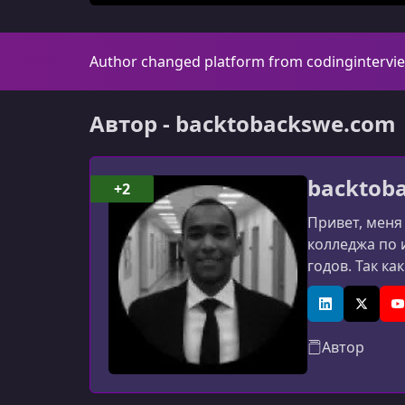
Author changed platform from codingintervi
Автор - backtobackswe.com
backtob
+2
Привет, меня
колледжа по 
годов. Так ка
обнаружил, ч
компетентный
LinkedIn
X (Twitt
Y
Автор