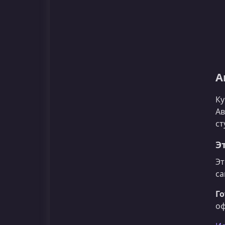
А
Ку
Ав
ст
Э
Эт
са
Го
оф