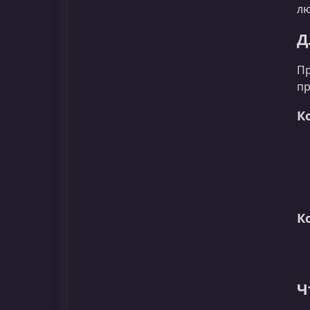
лю
Д
Пр
пр
К
К
Ч