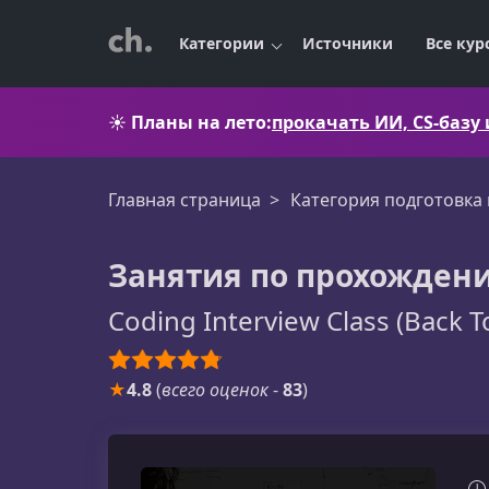
Категории
Источники
Все кур
☀️
Планы на лето:
прокачать ИИ, CS-базу
Главная страница
Категория подготовка
Занятия по прохожден
Coding Interview Class (Back 
★
4.8
(
всего оценок
-
83
)