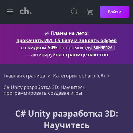
Войти
☀️
Планы на лето:
прокачать ИИ, CS-базу и забрать оффер
со
скидкой 50%
по промокоду
SUMMER26
— активируй
на странице пакетов
Главная страница
Категория c sharp (c#)
C# Unity разработка 3D: Научитесь
программировать создавая игры
C# Unity разработка 3D:
Научитесь