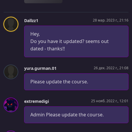
Add Unity .gitignore Easily
УРОК 39.
00:10:26
Dallzz1
28 мар. 2023 г., 21:16
The Origin Of Our World
УРОК 40.
Hey,
00:12:49
Placeholder Art From Primitives
Do you have it updated? seems out
dated - thanks!!
УРОК 41.
00:11:45
Basic Input Binding
yura.gurman.01
26 дек. 2022 г., 21:08
УРОК 42.
00:10:06
Physics and Rigidbodies
Please update the course.
УРОК 43.
00:04:35
Coordinate System Handedness
extremedigi
25 нояб. 2022 г., 12:01
УРОК 44.
00:08:59
Using Time.deltaTime
Admin Please update the course.
УРОК 45.
00:11:47
Instructor Hangout 3.1