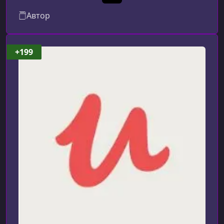
качеством наших курсов!
Автор
УРОК 17.
00:07:13
C# Operators & Expressions
УРОК 18.
00:07:11
+199
Conditional Program Flow Using if
УРОК 19.
00:10:09
Instructor Hangout 2.1
УРОК 20.
00:05:27
We’re About To Pick-Up Pace
УРОК 21.
00:09:23
Member Variables To Hold State
УРОК 22.
00:11:18
Enumerating Our Game States
УРОК 23.
00:08:49
Refactoring Our Code