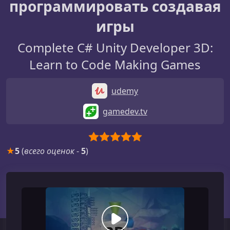
программировать создавая
игры
Complete C# Unity Developer 3D:
Learn to Code Making Games
udemy
gamedev.tv
★
5
(
всего оценок
-
5
)