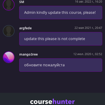
SM
16 авг. 2022 г., 16:20
УРОК 46.
00:13:54
Admin kindly update this course, please!
Adding A Touch Of Audio
УРОК 47.
00:08:54
Resolving Movement Bugs
argfede
22 мая 2021 г., 20:47
УРОК 48.
00:11:53
update this please is not complete
Using SerializeField vs public
УРОК 49.
00:10:40
mango3ree
12 июл. 2020 г., 02:52
Tagging Game Objects As Friendly
обновите пожалуйста
УРОК 50.
00:09:00
Basic Level Design
УРОК 51.
00:08:29
Design Levers And Tuning
УРОК 52.
00:09:41
Making A Second Level