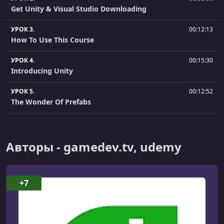
Get Unity & Visual Studio Downloading
УРОК 3.
00:12:13
How To Use This Course
УРОК 4.
00:15:30
Introducing Unity
УРОК 5.
00:12:52
The Wonder Of Prefabs
УРОК 6.
00:12:57
Introducing Visual Studio
Авторы - gamedev.tv, udemy
УРОК 7.
00:07:33
Instructor Hangout 1.1
+7
УРОК 8.
00:01:30
Section 1 Conclusion
УРОК 9.
00:01:00