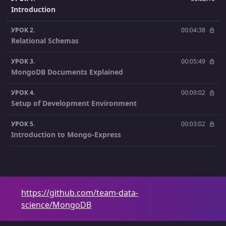
Introduction
УРОК 2.
00:04:38
Relational Schemas
УРОК 3.
00:05:49
MongoDB Documents Explained
УРОК 4.
00:09:02
Setup of Development Environment
УРОК 5.
00:03:02
Introduction to Mongo-Express
УРОК 6.
00:02:31
The Dataset
УРОК 7.
00:04:43
https://github.com/team-data-
MongoDB Schema Design
science/MongoDB
УРОК 8.
00:02:54