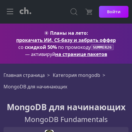
Войти
☀️
Планы на лето:
прокачать ИИ, CS-базу и забрать оффер
со
скидкой 50%
по промокоду
SUMMER26
— активируй
на странице пакетов
Главная страница
Категория mongodb
MongoDB для начинающих
MongoDB для начинающих
MongoDB Fundamentals