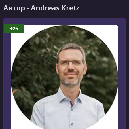
Basic CLI Commands
Автор - Andreas Kretz
УРОК 9.
00:03:01
Installing pymongo
+26
УРОК 10.
00:05:49
Write Documents
УРОК 11.
00:02:16
Read Documents
УРОК 12.
00:05:01
Update Documents
УРОК 13.
00:01:48
Delete Documents
УРОК 14.
00:08:04
Working With Sub-Documents
УРОК 15.
00:06:34
Working with Arrays of Sub-Documents