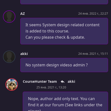
Common Technical Interview Mistakes
УРОК 35.
00:02:20
AZ
24 янв. 2022 г., 22:27
Non-Technical Interviews Intro
It seems System design related content
УРОК 36.
00:05:01
is added to this course.
Interview Mindset
Can you please check & update.
УРОК 37.
00:04:41
Determine If You're A Culture Fit
akki
24 янв. 2021 г., 15:11
УРОК 38.
00:07:20
'Hero Stories' - Crafting A Perfect Response
No system design videso admin ?
УРОК 39.
00:04:39
Tips For Communicating Effectively
CourseHunter Team
akki
25 янв. 2021 г., 13:20
УРОК 40.
00:06:19
How To Answer "Tell Me About Yourself?"/ Perfecting
Nope, author add only text. You can
Your Pitch
find it at our forum (See links under the
УРОК 41.
00:07:34