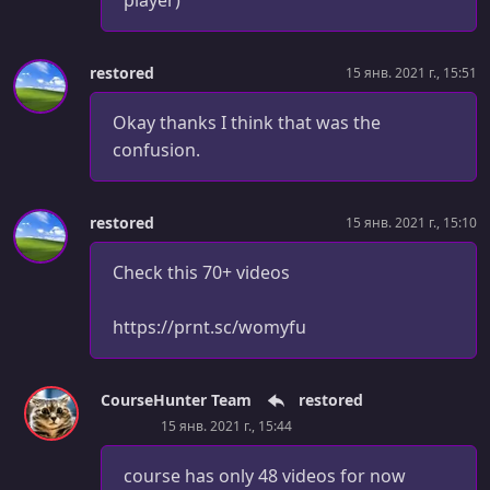
player)
Handling Behavioral Questions
УРОК 42.
00:04:53
restored
15 янв. 2021 г., 15:51
Day Before Guide
Okay thanks I think that was the
УРОК 43.
00:02:02
confusion.
Salary Negotiation Intro
УРОК 44.
00:10:32
How To Determine Your Salary
restored
15 янв. 2021 г., 15:10
УРОК 45.
00:17:43
Check this 70+ videos
Salary Negotiation 101 (Negotiating An Offer)
https://prnt.sc/womyfu
УРОК 46.
00:10:19
How To Get A Raise + Slide Deck & Email Template
УРОК 47.
CourseHunter Team
restored
00:07:21
The Amazon Interview In-Depth (Video)
15 янв. 2021 г., 15:44
УРОК 48.
00:01:04
course has only 48 videos for now
Final Words