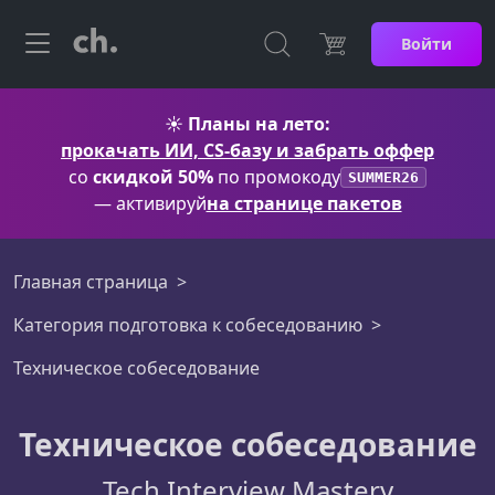
Войти
☀️
Планы на лето:
прокачать ИИ, CS-базу и забрать оффер
со
скидкой 50%
по промокоду
SUMMER26
— активируй
на странице пакетов
Главная страница
Категория подготовка к собеседованию
Техническое собеседование
Техническое собеседование
Tech Interview Mastery