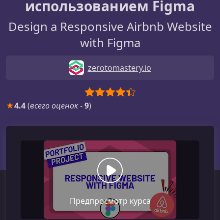
использованием Figma
Design a Responsive Airbnb Website
with Figma
zerotomastery.io
★
4.4
(
всего оценок
-
9
)
Предпросмотр курса