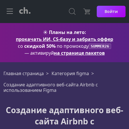
Войти
☀️
Планы на лето:
прокачать ИИ, CS-базу и забрать оффер
со
скидкой 50%
по промокоду
SUMMER26
— активируй
на странице пакетов
Главная страница
Категория figma
Создание адаптивного веб-сайта Airbnb с
использованием Figma
Создание адаптивного веб-
сайта Airbnb с