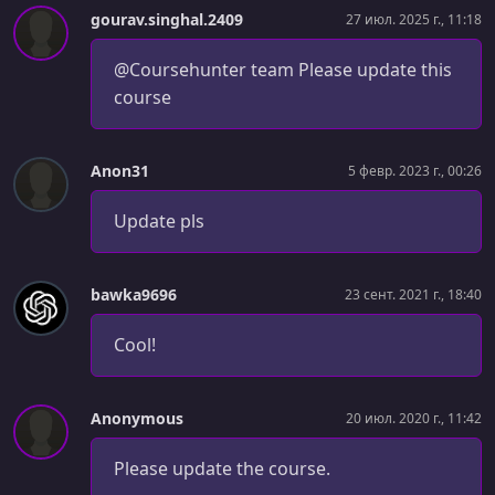
УРОК 29.
00:15:57
gourav.singhal.2409
27 июл. 2025 г., 11:18
Simple Linear Regression in R - Step 4
@Coursehunter team Please update this
УРОК 30.
00:03:45
course
Dataset + Business Problem Description
УРОК 31.
00:01:04
Anon31
5 февр. 2023 г., 00:26
Multiple Linear Regression Intuition - Step 1
УРОК 32.
00:01:01
Update pls
Multiple Linear Regression Intuition - Step 2
УРОК 33.
00:07:22
bawka9696
23 сент. 2021 г., 18:40
Multiple Linear Regression Intuition - Step 3
Cool!
УРОК 34.
00:02:11
Multiple Linear Regression Intuition - Step 4
Anonymous
20 июл. 2020 г., 11:42
УРОК 35.
00:11:45
Understanding the P-Value
Please update the course.
УРОК 36.
00:15:42