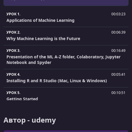
УРОК 1.
00:03:23
Applications of Machine Learning
УРОК 2.
00:06:39
Why Machine Learning is the Future
УРОК 3.
00:16:49
Presentation of the ML A-Z folder, Colaboratory, Jupyter
Notebook and Spyder
УРОК 4.
00:05:41
Installing R and R Studio (Mac, Linux & Windows)
УРОК 5.
00:10:51
Getting Started
УРОК 6.
00:03:35
Importing the Libraries
Автор - udemy
УРОК 7.
00:15:43