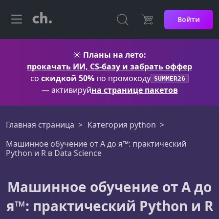
Войти
☀️
Планы на лето:
прокачать ИИ, CS-базу и забрать оффер
со
скидкой 50%
по промокоду
SUMMER26
— активируй
на странице пакетов
Главная страница
Категория python
Машинное обучение от А до я™: практический
Python и R в Data Science
Машинное обучение от А до
я™: практический Python и R