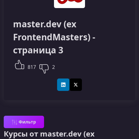
master.dev (ex
FrontendMasters) -
страница 3
817
2
LinkedIn
X (Twitter)
Фильтр
Курсы от master.dev (ex