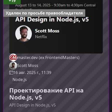
+19
AI‑систем.Что представляет собой MCP и
зачем он нуженMCP (Model Context Protocol) —
Удален по просьбе правообладателя
это спецификаци
master.dev (ex FrontendMasters)
Scott Moss
16 авг. 2025 г., 11:39
Node.js
Проектирование API на
Node.js, v5
API Design in Node.js, v5