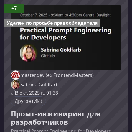
делает этот курс уникальнымБольшинство
+7
материалов по CSS ограничиваются
перечислением свойств. В этом курсе упор
Удален по просьбе правообладателя
делается на систем
master.dev (ex FrontendMasters)
Sabrina Goldfarb
8 окт. 2025 г., 01:38
Другое (ИИ)
Промт-инжиниринг для
разработчиков
Practical Prompt Engineering for Developers