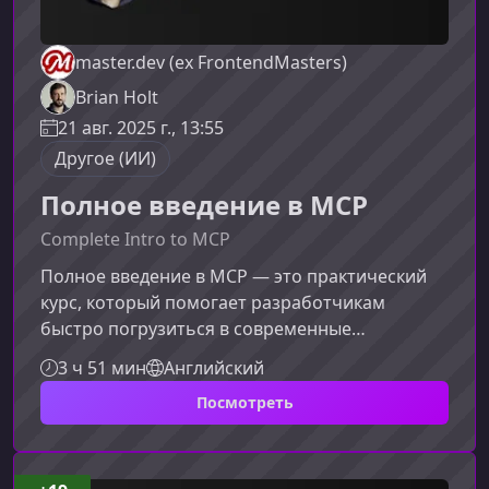
master.dev (ex FrontendMasters)
Brian Holt
21 авг. 2025 г., 13:55
Другое (ИИ)
Полное введение в MCP
Complete Intro to MCP
Полное введение в MCP — это практический
курс, который помогает разработчикам
быстро погрузиться в современные
AI‑процессы, понять роль MCP в экосистеме
3 ч 51 мин
Английский
LLM и научиться создавать собственные
Посмотреть
решения на основе AI‑агентов. Материал
подходит как начинающим инженерам, так и
опытным разработчикам, которые хотят
расширить технические возможности своих