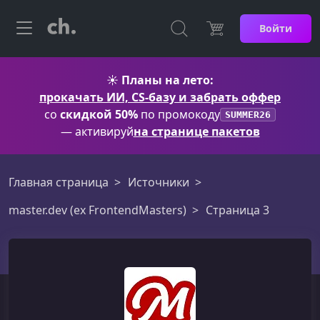
Войти
☀️
Планы на лето:
прокачать ИИ, CS-базу и забрать оффер
со
скидкой 50%
по промокоду
SUMMER26
— активируй
на странице пакетов
Главная страница
Источники
master.dev (ex FrontendMasters)
Страница 3