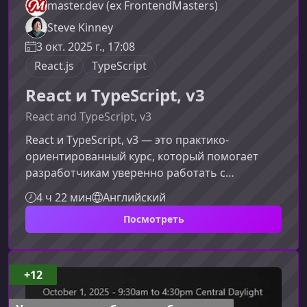
master.dev (ex FrontendMasters)
Steve Kinney
3 окт. 2025 г., 17:08
React.js
TypeScript
React и TypeScript, v3
React and TypeScript, v3
React и TypeScript, v3 — это практико-
ориентированный курс, который помогает
разработчикам уверенно работать с
современными возможностями React, включая
4 ч 22 мин
Английский
серверные компоненты, Suspense и мутации
Посмотреть
на основе действий, одновременно
выстраивая надёжную типизацию и
масштабируемую архитектуру. Материал
подходит тем, кто хочет писать более
+12
предсказуемый, безопасный и устойчивый к
росту код.Что делает этот курс ценнымКурс