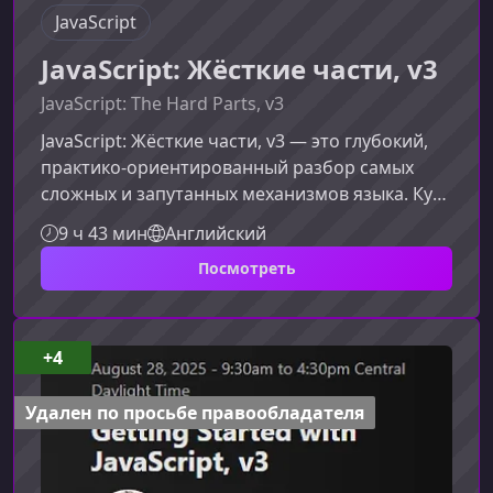
JavaScript
JavaScript: Жёсткие части, v3
JavaScript: The Hard Parts, v3
JavaScript: Жёсткие части, v3 — это глубокий,
практико-ориентированный разбор самых
сложных и запутанных механизмов языка. Курс
помогает разработчикам уровня middle+
9 ч 43 мин
Английский
укрепить фундамент, понять реальную
Посмотреть
механику JS «под капотом» и вывести качество
кода на новый уровень.Что делает этот курс
особеннымФокус курса — не на синтаксисе, а
на концепциях и ментальных моделях,
+4
которые позволяют уверенно решать
нетривиальные задачи, проходить сложные
Удален по просьбе правообладателя
собе