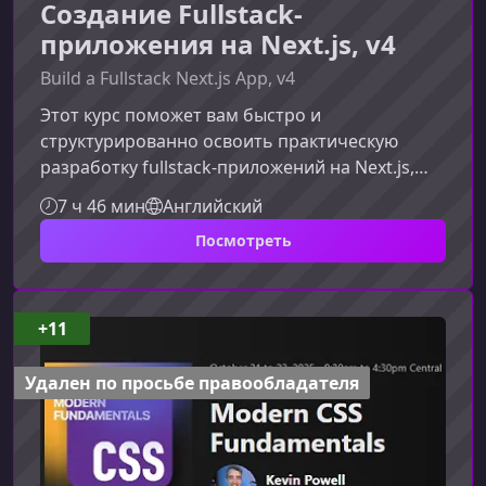
Создание Fullstack-
приложения на Next.js, v4
Build a Fullstack Next.js App, v4
Этот курс поможет вам быстро и
структурированно освоить практическую
разработку fullstack‑приложений на Next.js,
углубиться в современные инструменты
7 ч 46 мин
Английский
фронтенда и бэкенда и научиться создавать
Посмотреть
продакшн‑готовые решения без лишней
теории.О чём этот курсКурс посвящён
созданию корпоративной wiki‑системы —
полноценного приложения с
+11
аутентификацией, базой данных, AI‑функциями
и современным деплоем. На каждом этапе вы
Удален по просьбе правообладателя
будете разрабатывать реальные фич