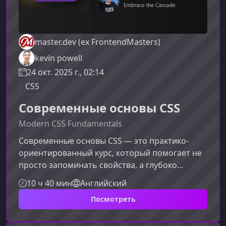
master.dev (ex FrontendMasters)
kevin powell
24 окт. 2025 г., 02:14
CSS
Современные основы CSS
Modern CSS Fundamentals
Современные основы CSS — это практико-
ориентированный курс, который помогает не
просто запоминать свойства, а глубоко
понимать логику и архитектуру языка.
10 ч 40 мин
Английский
Материал построен так, чтобы вы смогли
Посмотреть
уверенно применять современные техники
вёрстки в реальных проектах, а не бороться с
непредсказуемым поведением стилей.Что