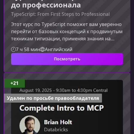
до профессионала
TypeScript: From First Steps to Professional
Этот курс по TypeScript поможет вам уверенно
перейти от базовых концепций к продвинутым
техникам типизации, применяя знания на
практике через рефакторинг реального
7 ч 58 мин
Английский
«багового» JavaScript‑приложения. Контент
Посмотреть
ориентирован на разработчиков, которые
хотят повысить стабильность своего кода,
улучшить архитектуру проектов и освоить
профессиональный рабочий процесс с
+21
TypeScript.Что делает этот курс особенно
ценнымМатериал построен вокруг практики:
Удален по просьбе правообладателя
кажд