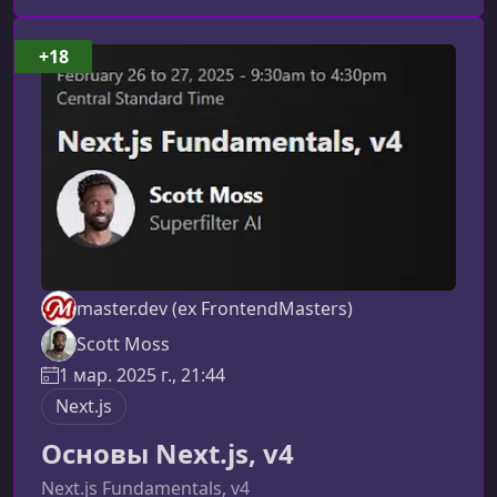
представляет собой курсПрограмма
построена вокруг создания полноценного
+18
HTTP‑бэкенда на Go. Вы шаг за шагом
настроите сервер, реализуете
CRUD‑функционал и подключите Postgr
master.dev (ex FrontendMasters)
Scott Moss
1 мар. 2025 г., 21:44
Next.js
Основы Next.js, v4
Next.js Fundamentals, v4