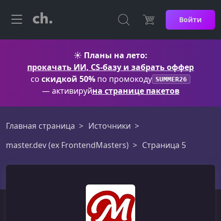
Войти
☀️
Планы на лето:
прокачать ИИ, CS-базу и забрать оффер
со
скидкой 50%
по промокоду
SUMMER26
— активируй
на странице пакетов
Главная страница
Источники
master.dev (ex FrontendMasters)
Страница 5