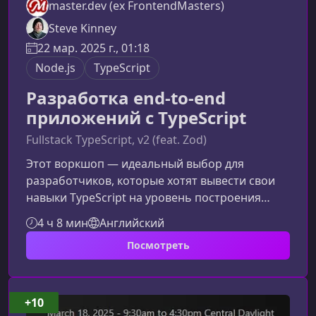
master.dev (ex FrontendMasters)
Steve Kinney
22 мар. 2025 г., 01:18
Node.js
TypeScript
Разработка end-to-end
приложений с TypeScript
Fullstack TypeScript, v2 (feat. Zod)
Этот воркшоп — идеальный выбор для
разработчиков, которые хотят вывести свои
навыки TypeScript на уровень построения
цельнотипизированных end‑to‑end систем, где
4 ч 8 мин
Английский
клиент, сервер и инфраструктура работают как
Посмотреть
единый механизм.Что представляет собой
подход end-to-end TypeScriptEnd-to-end
разработка с TypeScript позволяет
синхронизировать типы по всему стеку — от
+10
React-компонентов до Node.js API и схем