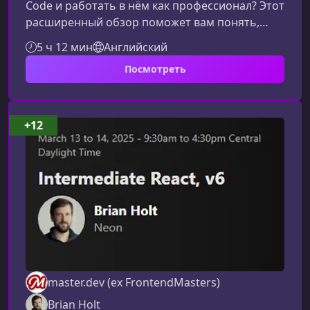
Code и работать в нём как профессионал? Этот
расширенный обзор поможет вам понять,
чему вы научитесь на курсе и почему он
5 ч 12 мин
Английский
станет мощным скачком в вашей
Посмотреть
разработческой практике.Что представляет
собой курсКурс «Стань продвинутым
пользователем VS Code» создан для
разработчиков, которые хотят уверенно
+12
владеть одним из самых популярных
редакторов кода. Вы пройдёте путь от
ключевых возможностей интерфейса
master.dev (ex FrontendMasters)
Brian Holt