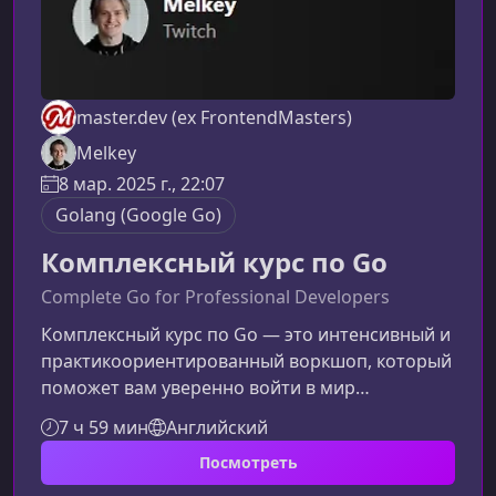
master.dev (ex FrontendMasters)
Melkey
8 мар. 2025 г., 22:07
Golang (Google Go)
Комплексный курс по Go
Complete Go for Professional Developers
Комплексный курс по Go — это интенсивный и
практикоориентированный воркшоп, который
поможет вам уверенно войти в мир
разработки на Go. За два дня вы разберётесь с
7 ч 59 мин
Английский
основами языка, освоите создание
Посмотреть
веб‑приложений и научитесь тестировать
свой код профессиональными методами.Что