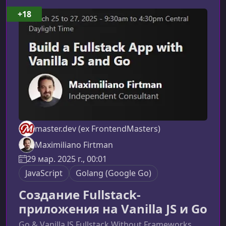
представляет собой язык C и почему он
+18
важенЯзык C — это фундамент большинства
современных технологий: от операционных
систем и сетевых сервисов до
master.dev (ex FrontendMasters)
Maximiliano Firtman
29 мар. 2025 г., 00:01
JavaScript
Golang (Google Go)
Создание Fullstack-
приложения на Vanilla JS и Go
Go & Vanilla JS Fullstack Without Frameworks