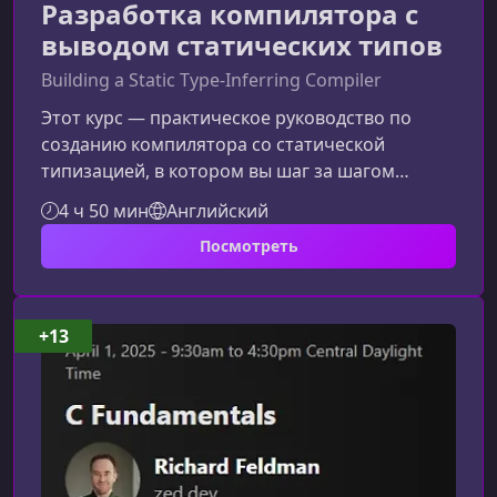
Разработка компилятора с
выводом статических типов
Building a Static Type-Inferring Compiler
Этот курс — практическое руководство по
созданию компилятора со статической
типизацией, в котором вы шаг за шагом
разберёте, как устроен вывод типов,
4 ч 50 мин
Английский
статическая проверка корректности кода и
Посмотреть
генерация машинных инструкций. Материал
идеально подходит тем, кто хочет углубиться в
системное программирование и понять
реальные механизмы работы языков со
+13
строгой типизацией.Что вы узнаете в ходе
обученияКурс помогает сформировать
целостное понимание со