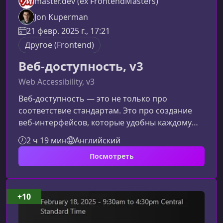
master.dev (ex FrontendMasters)
Jon Kuperman
21 февр. 2025 г., 17:21
Другое (Frontend)
Веб-доступность, v3
Web Accessibility, v3
Веб‑доступность — это не только про
соответствие стандартам. Это про создание
веб‑интерфейсов, которые удобны каждому
пользователю, независимо от его устройств,
2 ч 19 мин
Английский
ограничений или опыта работы с
Посмотреть
технологиями.Почему веб‑доступность
важнаДоступность — это фундамент
качественного цифрового продукта. Она
помогает расширить аудиторию, повысить
+10
удобство использования и улучшить общее
восприятие сайта. Пользователи с