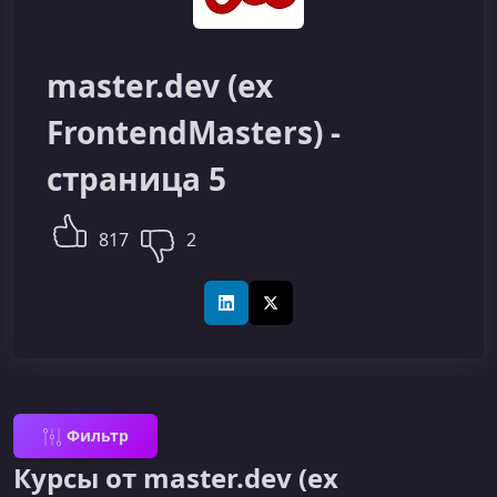
master.dev (ex
FrontendMasters) -
страница 5
817
2
LinkedIn
X (Twitter)
Фильтр
Курсы от master.dev (ex