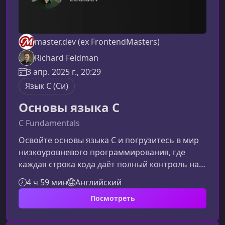
master.dev (ex FrontendMasters)
Richard Feldman
3 апр. 2025 г., 20:29
Язык C (Си)
Основы языка C
C Fundamentals
Освойте основы языка C и погрузитесь в мир
низкоуровневого программирования, где
каждая строка кода даёт полный контроль над
памятью, производительностью и
4 ч 59 мин
Английский
поведением программы. Этот расширенный
Посмотреть
обзор поможет пользователю понять
ценность курса и повысит его
привлекательность для поисковых систем.Что