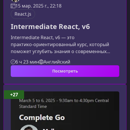
15 мар. 2025 г., 22:18
React.js
Intermediate React, v6
Intermediate React, v6 — это
практико‑ориентированный курс, который
поможет углубить знания о современных
возможностях React 19 и научит эффективно
6 ч 23 мин
Английский
применять лучшие подходы при создании
Посмотреть
масштабируемых интерфейсов. Кому
подойдёт этот курсКурс ориентирован на
разработчиков, которые уже знакомы с
основами React и хотят перейти на следующий
+27
уровень, изучив новые фичи React 19,
оптимизацию производительности и работу с
React Server Components как в чи