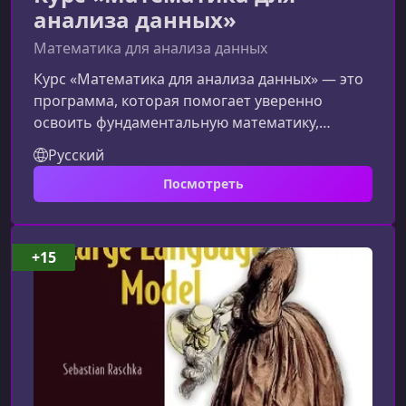
анализа данных»
Математика для анализа данных
Курс «Математика для анализа данных» — это
программа, которая помогает уверенно
освоить фундаментальную математику,
необходимую для старта или роста в Data
Русский
Science и аналитике. Материал подаётся
Посмотреть
структурировано, логично и с опорой на
реальные задачи, что делает обучение
практичным и максимально приближенным к
рабочим кейсам.Что включает курсПрограмма
+15
охватывает ключевые математические
дисциплины, без которых невозможно
эффективно работать с да