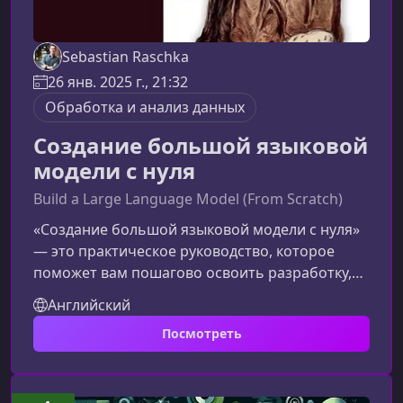
Sebastian Raschka
26 янв. 2025 г., 21:32
Обработка и анализ данных
Создание большой языковой
модели с нуля
Build a Large Language Model (From Scratch)
«Создание большой языковой модели с нуля»
— это практическое руководство, которое
поможет вам пошагово освоить разработку,
обучение и настройку современных LLM. Этот
Английский
курс даёт ясное понимание процессов,
Посмотреть
лежащих в основе генеративного ИИ, и
помогает уверенно создавать собственные
модели без использования сложных
фреймворков.Что представляет собой