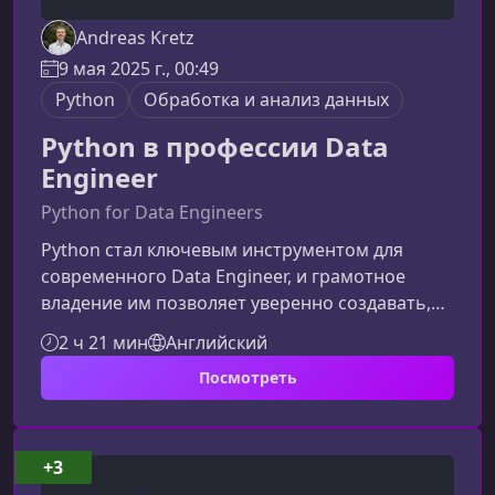
Andreas Kretz
9 мая 2025 г., 00:49
Python
Обработка и анализ данных
Python в профессии Data
Engineer
Python for Data Engineers
Python стал ключевым инструментом для
современного Data Engineer, и грамотное
владение им позволяет уверенно создавать,
оптимизировать и поддерживать сложные
2 ч 21 мин
Английский
дата‑процессы. Этот курс поможет вам
Посмотреть
системно укрепить навыки и вывести ваши
компетенции на новый профессиональный
уровень.Для кого предназначен
курсПрограмма подойдёт как начинающим
+3
специалистам, так и инженерам по данным с