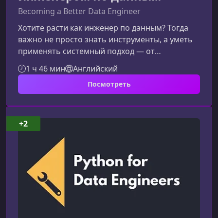
Becoming a Better Data Engineer
Хотите расти как инженер по данным? Тогда
важно не просто знать инструменты, а уметь
применять системный подход — от
планирования архитектуры до стабильной
1 ч 46 мин
Английский
поддержки пайплайнов.Зачем инженеру по
Посмотреть
данным система, а не хаосРабота с данными
давно перестала быть набором разрозненных
задач. Современные компании ожидают, что
инженер способен выстраивать устойчивые и
+2
масштабируемые процессы, которые
обеспечивают качество и доступность данных.
Однако на п