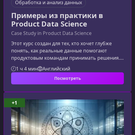
Обработка и анализ данных
Примеры из практики в
Product Data Science
Case Study in Product Data Science
Этот курс создан для тех, кто хочет глубже
понять, как реальные данные помогают
продуктовым командам принимать решения.
Практические кейсы, аналитические подходы,
1 ч 4 мин
Английский
разбор инструментов и рабочих процессов —
Посмотреть
всё это делает обучение максимально
приближенным к задачам современного
Product Data Scientist.Что вы узнаете на
курсеПрограмма сфокусирована на реальных
+1
примерах из индустрии и помогает
сформировать мышление аналитика,
способного эффективно