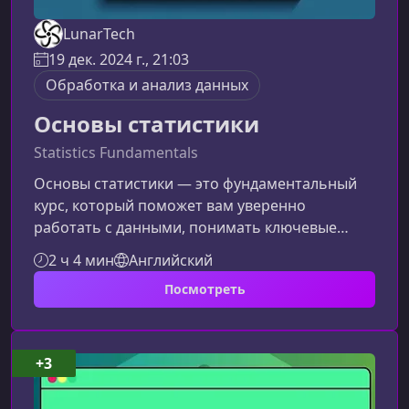
LunarTech
19 дек. 2024 г., 21:03
Обработка и анализ данных
Основы статистики
Statistics Fundamentals
Основы статистики — это фундаментальный
курс, который поможет вам уверенно
работать с данными, понимать ключевые
закономерности и принимать обоснованные
2 ч 4 мин
Английский
решения. Материал ориентирован на
Посмотреть
начинающих специалистов, которые хотят
заложить прочный фундамент для карьер в
аналитике, data science и смежных
областях.Кому подойдёт этот курсКурс будет
+3
полезен тем, кто хочет системно разобраться
в статистике и научиться применять её на