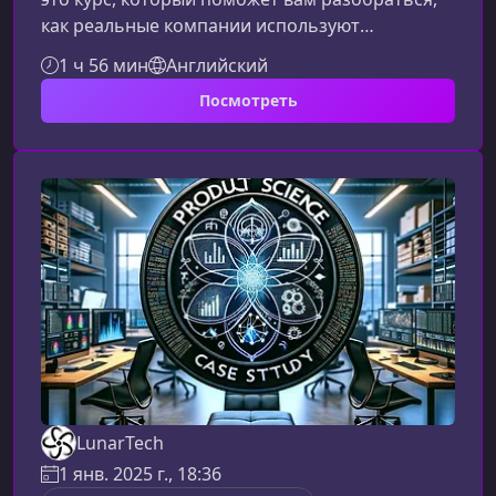
как реальные компании используют
эксперименты для роста. В рамках программы
1 ч 56 мин
Английский
вы узнаете, как правильно проектировать A/B
Посмотреть
тесты, избегать распространённых ошибок и
превращать результаты экспериментов в
работающие решения.Что вы узнаете на этом
курсеКурс ориентирован на тех, кто хочет
научиться применять A/B тестирование в
реальных условиях — от гипотезы до внедре
LunarTech
1 янв. 2025 г., 18:36