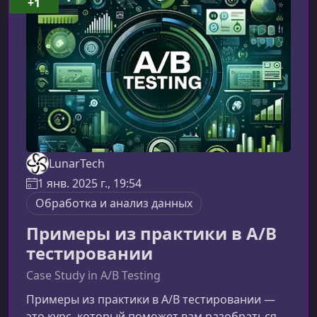
+1
курсМатериалы курса подробно объясняют
каждое звено цепочки — от проектирования
архитектуры до пост
LunarTech
1 янв. 2025 г., 19:54
Обработка и анализ данных
Примеры из практики в A/B
тестировании
Case Study in A/B Testing
Примеры из практики в A/B тестировании —
это курс, который поможет вам разобраться,