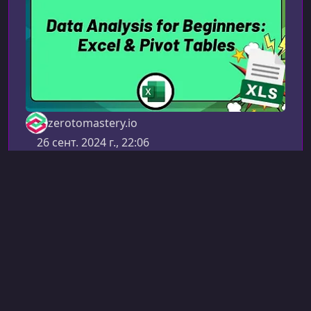
практике: Начина
zerotomastery.io
26 сент. 2024 г., 22:06
Обработка и анализ данных
Анализ данных для
начинающих: Excel и
сводные таблицы
Data Analysis for Beginners: Excel & Pivot Tables
Курс “Анализ данных для начинающих: Excel и
сводные таблицы” — это ваш простой и
понятный старт в мир обработки и анализа