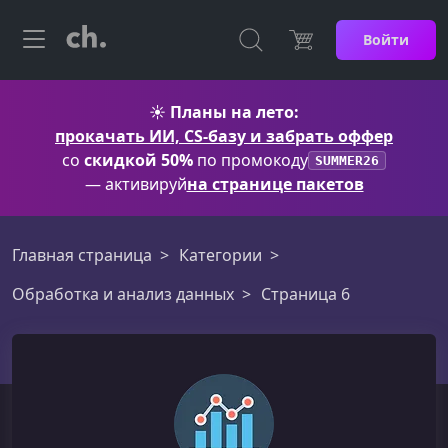
Войти
☀️
Планы на лето:
прокачать ИИ, CS-базу и забрать оффер
со
скидкой 50%
по промокоду
SUMMER26
— активируй
на странице пакетов
Главная страница
Категории
Обработка и анализ данных
Страница 6